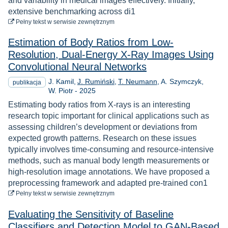
and variability in medical images effectively. Initially,
extensive benchmarking across di1
do pobrania
Pełny tekst
w serwisie zewnętrznym
Estimation of Body Ratios from Low-
Resolution, Dual-Energy X-Ray Images Using
Convolutional Neural Networks
J. Kamil
J. Rumiński
T. Neumann
A. Szymczyk
publikacja
Rok
W. Piotr
-
2025
Estimating body ratios from X-rays is an interesting
research topic important for clinical applications such as
assessing children’s development or deviations from
expected growth patterns. Research on these issues
typically involves time-consuming and resource-intensive
methods, such as manual body length measurements or
high-resolution image annotations. We have proposed a
preprocessing framework and adapted pre-trained con1
do pobrania
Pełny tekst
w serwisie zewnętrznym
Evaluating the Sensitivity of Baseline
Classifiers and Detection Model to GAN-Based