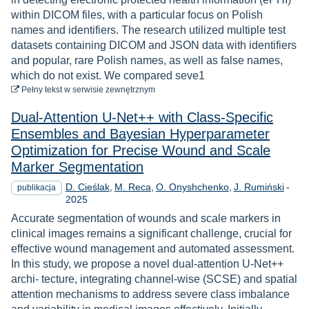
within DICOM files, with a particular focus on Polish
names and identifiers. The research utilized multiple test
datasets containing DICOM and JSON data with identifiers
and popular, rare Polish names, as well as false names,
which do not exist. We compared seve1
do pobrania
Pełny tekst
w serwisie zewnętrznym
Dual-Attention U-Net++ with Class-Specific
Ensembles and Bayesian Hyperparameter
Optimization for Precise Wound and Scale
Marker Segmentation
Rok
D. Cieślak
M. Reca
O. Onyshchenko
J. Rumiński
-
publikacja
2025
Accurate segmentation of wounds and scale markers in
clinical images remains a significant challenge, crucial for
effective wound management and automated assessment.
In this study, we propose a novel dual-attention U-Net++
archi- tecture, integrating channel-wise (SCSE) and spatial
attention mechanisms to address severe class imbalance