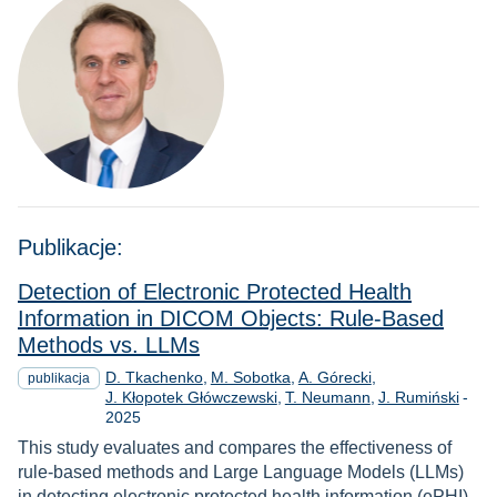
Publikacje:
Detection of Electronic Protected Health
Information in DICOM Objects: Rule-Based
Methods vs. LLMs
D. Tkachenko
M. Sobotka
A. Górecki
publikacja
Rok
J. Kłopotek Główczewski
T. Neumann
J. Rumiński
-
2025
This study evaluates and compares the effectiveness of
rule-based methods and Large Language Models (LLMs)
in detecting electronic protected health information (ePHI)