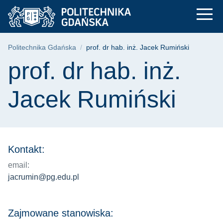
prof. dr hab. inż. J
Przejdź
Przejdź
Przejdź
do
do
do
menu
wyszukiwarki
treści
głównego
Ścieżka nawigacyjna
Politechnika Gdańska
prof. dr hab. inż. Jacek Rumiński
Treść strony
prof. dr hab. inż.
Jacek Rumiński
Kontakt:
email:
jacrumin@pg.edu.pl
Zajmowane stanowiska: