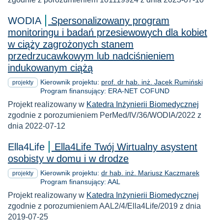
WODIA
Spersonalizowany program
monitoringu i badań przesiewowych dla kobiet
w ciąży zagrożonych stanem
przedrzucawkowym lub nadciśnieniem
indukowanym ciążą
Kierownik projektu:
prof. dr hab. inż. Jacek Rumiński
projekty
Program finansujący: ERA-NET COFUND
Projekt realizowany w
Katedra Inżynierii Biomedycznej
zgodnie z porozumieniem PerMed/IV/36/WODIA/2022 z
dnia 2022-07-12
Ella4Life
Ella4Life Twój Wirtualny asystent
osobisty w domu i w drodze
Kierownik projektu:
dr hab. inż. Mariusz Kaczmarek
projekty
Program finansujący: AAL
Projekt realizowany w
Katedra Inżynierii Biomedycznej
zgodnie z porozumieniem AAL2/4/Ella4Life/2019 z dnia
2019-07-25