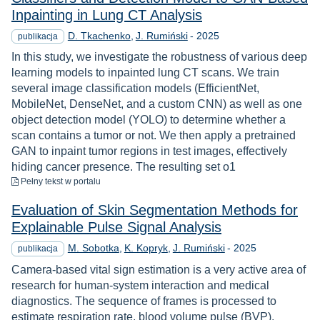
Inpainting in Lung CT Analysis
Rok
D. Tkachenko
J. Rumiński
-
2025
publikacja
In this study, we investigate the robustness of various deep
learning models to inpainted lung CT scans. We train
several image classification models (EfficientNet,
MobileNet, DenseNet, and a custom CNN) as well as one
object detection model (YOLO) to determine whether a
scan contains a tumor or not. We then apply a pretrained
GAN to inpaint tumor regions in test images, effectively
hiding cancer presence. The resulting set o1
do pobrania
Pełny tekst
w portalu
Evaluation of Skin Segmentation Methods for
Explainable Pulse Signal Analysis
Rok
M. Sobotka
K. Kopryk
J. Rumiński
-
2025
publikacja
Camera-based vital sign estimation is a very active area of
research for human-system interaction and medical
diagnostics. The sequence of frames is processed to
estimate respiration rate, blood volume pulse (BVP),