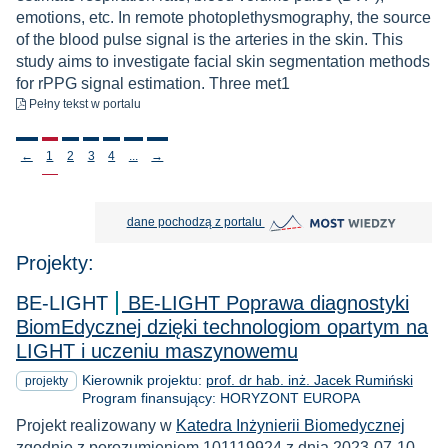
emotions, etc. In remote photoplethysmography, the source
of the blood pulse signal is the arteries in the skin. This
study aims to investigate facial skin segmentation methods
for rPPG signal estimation. Three met1
do pobrania
Pełny tekst
w portalu
Stronicowanie
←
1
2
3
4
...
→
MOST Wiedzy otwiera się w nowej
dane pochodzą z portalu
Projekty:
BE-LIGHT
BE-LIGHT Poprawa diagnostyki
BiomEdycznej dzięki technologiom opartym na
LIGHT i uczeniu maszynowemu
Kierownik projektu:
prof. dr hab. inż. Jacek Rumiński
projekty
Program finansujący: HORYZONT EUROPA
Projekt realizowany w
Katedra Inżynierii Biomedycznej
zgodnie z porozumieniem 101119924 z dnia 2023-07-10