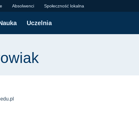
 Politechnika Gdańsk
je
Absolwenci
Społeczność lokalna
Nauka
Uczelnia
yjna
rowiak
edu.pl