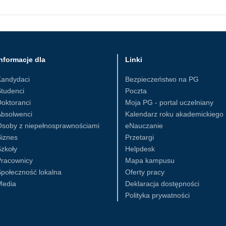
nformacje dla
Linki
Kandydaci
Bezpieczeństwo na PG
tudenci
Poczta
oktoranci
Moja PG - portal uczelniany
Absolwenci
Kalendarz roku akademickiego
Osoby z niepełnosprawnościami
eNauczanie
iznes
Przetargi
zkoły
Helpdesk
Pracownicy
Mapa kampusu
połeczność lokalna
Oferty pracy
Media
Deklaracja dostępności
Polityka prywatności