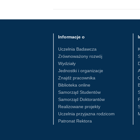
Informacje o
I
Uczelnia Badawcza
Zrównoważony rozwój
S
Wydziały
D
Jednostki i organizacje
Znajdź pracownika
Biblioteka online
B
Samorząd Studentów
S
Samorząd Doktorantów
Realizowane projekty
S
Uczelnia przyjazna rodzicom
Patronat Rektora