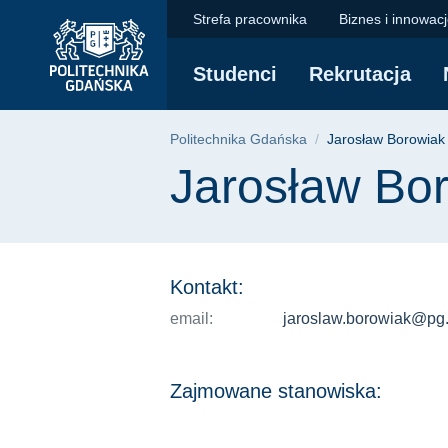
Jarosław Borowiak |
Przejdź
Przejdź
Przejdź
Strefa pracownika
Biznes i innowac
do
do
do
menu
wyszukiwarki
treści
Studenci
Rekrutacja
głównego
Ścieżka nawigac
Politechnika Gdańska
Jarosław Borowiak
Treść strony
Jarosław Bo
Kontakt:
email:
jaroslaw.borowiak@pg.
Zajmowane stanowiska: