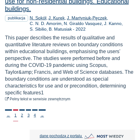
use for non-residential buildings. Educational
buildings.
N. Sokół
J. Kurek
J. Martyniuk-Pęczek
publikacja
C. N. D. Amorim
N. Giraldo Vasquez
J. Kanno
Rok
S. Sibilio
B. Matusiak
-
2022
This paper describes the results of qualitative and
quantitative literature reviews on boundary conditions
within educational buildings, emphasising the users'
perspective. The studies were performed before and
during the COVID-19 pandemic using Scopus,
Taylor&amp; Francis, and Web of Science databases. The
boundary conditions are understood as special
characteristics for use and or precondition, determining
specific features1
do pobrania
Pełny tekst
w serwisie zewnętrznym
Stronicowanie
←
1
2
3
4
→
MOST Wiedzy otwiera się w nowej
dane pochodzą z portalu