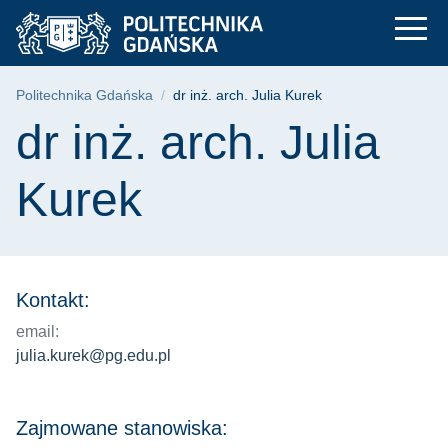
dr inż. arch. Julia K
Przejdź
Przejdź
Przejdź
do
do
do
menu
wyszukiwarki
treści
głównego
Ścieżka nawigacyjna
Politechnika Gdańska
dr inż. arch. Julia Kurek
Treść strony
dr inż. arch. Julia
Kurek
Kontakt:
email:
julia.kurek@pg.edu.pl
Zajmowane stanowiska: