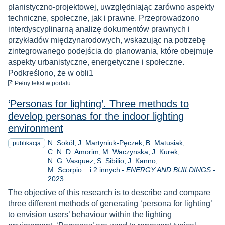
planistyczno-projektowej, uwzględniając zarówno aspekty
techniczne, społeczne, jak i prawne. Przeprowadzono
interdyscyplinarną analizę dokumentów prawnych i
przykładów międzynarodowych, wskazując na potrzebę
zintegrowanego podejścia do planowania, które obejmuje
aspekty urbanistyczne, energetyczne i społeczne.
Podkreślono, że w obli1
do pobrania
Pełny tekst
w portalu
‘Personas for lighting’. Three methods to
develop personas for the indoor lighting
environment
N. Sokół
J. Martyniuk-Pęczek
B. Matusiak
publikacja
C. N. D. Amorim
M. Waczynska
J. Kurek
N. G. Vasquez
S. Sibilio
J. Kanno
M. Scorpio... i 2 innych
-
ENERGY AND BUILDINGS
-
Rok
2023
The objective of this research is to describe and compare
three different methods of generating ‘persona for lighting’
to envision users’ behaviour within the lighting