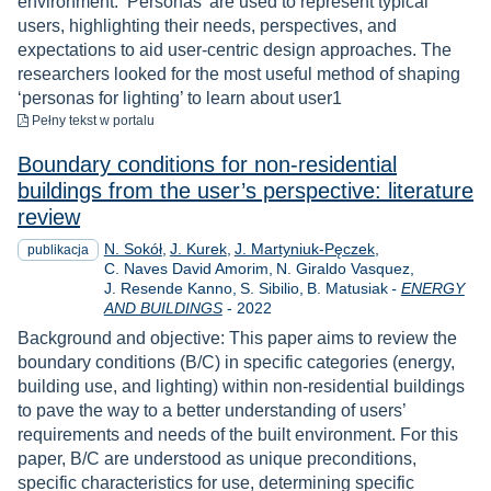
environment. ‘Personas’ are used to represent typical
users, highlighting their needs, perspectives, and
expectations to aid user-centric design approaches. The
researchers looked for the most useful method of shaping
‘personas for lighting’ to learn about user1
do pobrania
Pełny tekst
w portalu
Boundary conditions for non-residential
buildings from the user’s perspective: literature
review
N. Sokół
J. Kurek
J. Martyniuk-Pęczek
publikacja
C. Naves David Amorim
N. Giraldo Vasquez
J. Resende Kanno
S. Sibilio
B. Matusiak
-
ENERGY
Rok
AND BUILDINGS
-
2022
Background and objective: This paper aims to review the
boundary conditions (B/C) in specific categories (energy,
building use, and lighting) within non-residential buildings
to pave the way to a better understanding of users’
requirements and needs of the built environment. For this
paper, B/C are understood as unique preconditions,
specific characteristics for use, determining specific