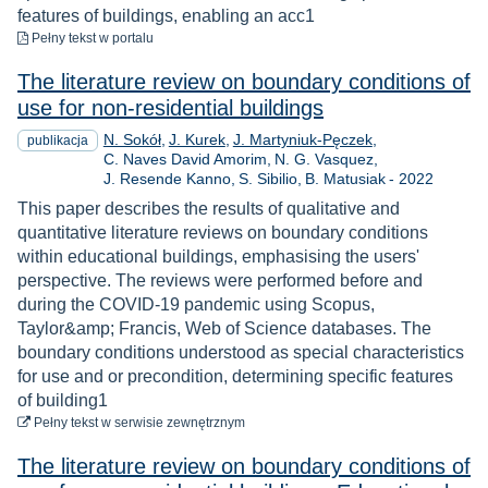
features of buildings, enabling an acc1
do pobrania
Pełny tekst
w portalu
The literature review on boundary conditions of
use for non-residential buildings
N. Sokół
J. Kurek
J. Martyniuk-Pęczek
publikacja
C. Naves David Amorim
N. G. Vasquez
Rok
J. Resende Kanno
S. Sibilio
B. Matusiak
-
2022
This paper describes the results of qualitative and
quantitative literature reviews on boundary conditions
within educational buildings, emphasising the users'
perspective. The reviews were performed before and
during the COVID-19 pandemic using Scopus,
Taylor&amp; Francis, Web of Science databases. The
boundary conditions understood as special characteristics
for use and or precondition, determining specific features
of building1
do pobrania
Pełny tekst
w serwisie zewnętrznym
The literature review on boundary conditions of