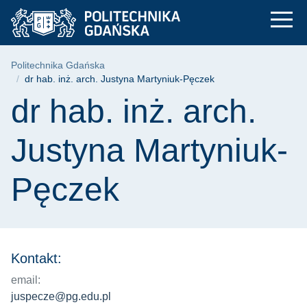
dr hab. inż. arch. J
Przejdź
Przejdź
Przejdź
do
do
do
menu
wyszukiwarki
treści
głównego
Ścieżka nawigacyjna
Politechnika Gdańska
dr hab. inż. arch. Justyna Martyniuk-Pęczek
Treść strony
dr hab. inż. arch.
Justyna Martyniuk-
Pęczek
Kontakt:
email:
juspecze@pg.edu.pl