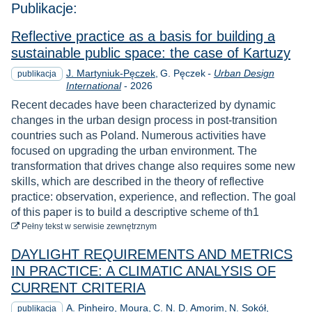
Publikacje:
Reflective practice as a basis for building a
sustainable public space: the case of Kartuzy
J. Martyniuk-Pęczek
G. Pęczek
-
Urban Design
publikacja
Rok
International
-
2026
Recent decades have been characterized by dynamic
changes in the urban design process in post-transition
countries such as Poland. Numerous activities have
focused on upgrading the urban environment. The
transformation that drives change also requires some new
skills, which are described in the theory of reflective
practice: observation, experience, and reflection. The goal
of this paper is to build a descriptive scheme of th1
do pobrania
Pełny tekst
w serwisie zewnętrznym
DAYLIGHT REQUIREMENTS AND METRICS
IN PRACTICE: A CLIMATIC ANALYSIS OF
CURRENT CRITERIA
A. Pinheiro, Moura
C. N. D. Amorim
N. Sokół
publikacja