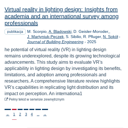
Virtual reality in lighting design: Insights from
academia and an international survey among
professionals
M. Scorpio
A. Bladowski
D. Geisler-Moroder,
publikacja
J. Martyniuk-Pęczek
S. Sibilio
R. Pfluger
N. Sokół
-
Rok
Journal of Building Engineering
-
2025
he potential of virtual reality (VR) in lighting design
remains underexplored, despite its growing technological
advancements. This study aims to evaluate VR's
applicability in lighting design by investigating its benefits,
limitations, and adoption among professionals and
researchers. A comprehensive literature review highlights
VR's capabilities in replicating light distribution and its
impact on perception. An internationa1
do pobrania
Pełny tekst
w serwisie zewnętrznym
Stronicowanie
←
1
2
3
4
...
→