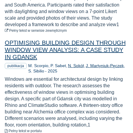
and South America. Participants rated their satisfaction
with daylighting and window views on a 7-point Likert
scale and provided photos of their views. The study
developed a framework to describe and analyze view1
do pobrania
Pełny tekst
w serwisie zewnętrznym
OPTIMISING BUILDING DESIGN THROUGH
WINDOW VIEW ANALYSIS: A CASE STUDY
IN GDANSK
M. Scorpio
P. Sabet
N. Sokół
J. Martyniuk-Pęczek
publikacja
Rok
S. Sibilio
-
2025
Windows are essential for architectural design by linking
residents with outdoor. The research assesses the
effectiveness of window views in optimising building
design. A specific part of Gdansk city was modelled in
Rhino and ClimateStudio software. A thirteen-story office
building near Alchemia office complex was considered.
Different scenarios were analysed, including varying the
floor, room orientation, building rotation,1
do pobrania
Pełny tekst
w portalu