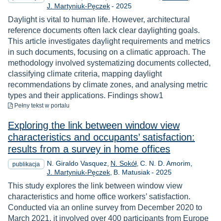
Rok
J. Martyniuk-Pęczek
-
2025
Daylight is vital to human life. However, architectural
reference documents often lack clear daylighting goals.
This article investigates daylight requirements and metrics
in such documents, focusing on a climatic approach. The
methodology involved systematizing documents collected,
classifying climate criteria, mapping daylight
recommendations by climate zones, and analysing metric
types and their applications. Findings show1
do pobrania
Pełny tekst
w portalu
Exploring the link between window view
characteristics and occupants’ satisfaction:
results from a survey in home offices
N. Giraldo Vasquez
N. Sokół
C. N. D. Amorim
publikacja
Rok
J. Martyniuk-Pęczek
B. Matusiak
-
2025
This study explores the link between window view
characteristics and home office workers’ satisfaction.
Conducted via an online survey from December 2020 to
March 2021, it involved over 400 participants from Europe