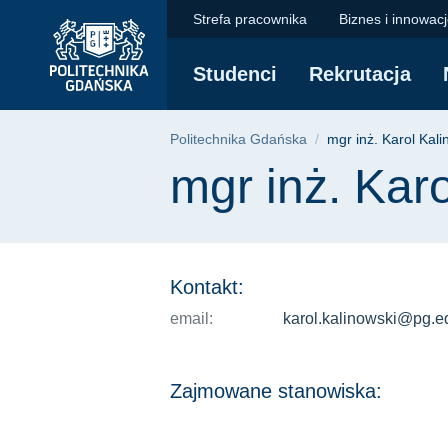
mgr inż. Karol Kalin
Przejdź
Przejdź
Przejdź
Strefa pracownika
Biznes i innowac
do
do
do
menu
wyszukiwarki
treści
Studenci
Rekrutacja
głównego
Ścieżka nawigac
Politechnika Gdańska
mgr inż. Karol Kali
Treść strony
mgr inż. Kar
Kontakt:
email:
karol.kalinowski@pg.e
Zajmowane stanowiska: