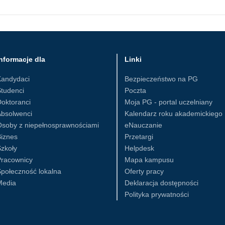
nformacje dla
Linki
Kandydaci
Bezpieczeństwo na PG
tudenci
Poczta
oktoranci
Moja PG - portal uczelniany
Absolwenci
Kalendarz roku akademickiego
Osoby z niepełnosprawnościami
eNauczanie
iznes
Przetargi
zkoły
Helpdesk
Pracownicy
Mapa kampusu
połeczność lokalna
Oferty pracy
Media
Deklaracja dostępności
Polityka prywatności