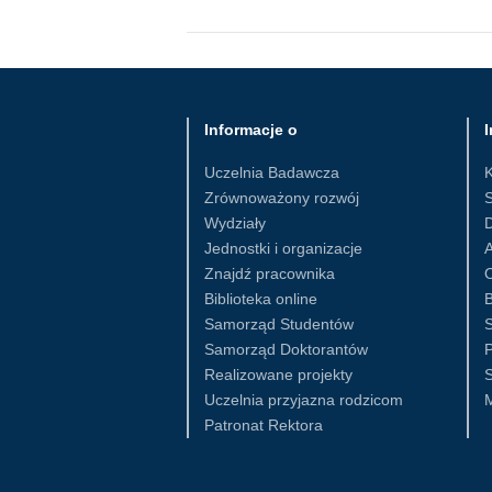
Informacje o
I
Uczelnia Badawcza
Zrównoważony rozwój
S
Wydziały
D
Jednostki i organizacje
Znajdź pracownika
Biblioteka online
B
Samorząd Studentów
S
Samorząd Doktorantów
Realizowane projekty
S
Uczelnia przyjazna rodzicom
Patronat Rektora