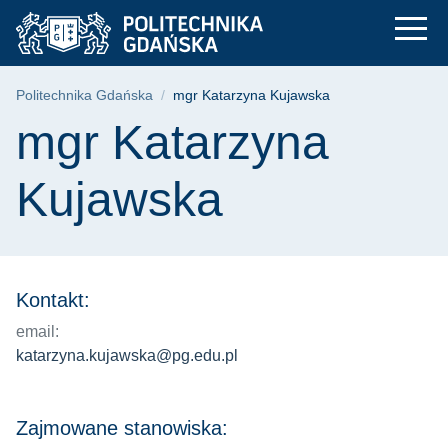
mgr Katarzyna Kujaw
Przejdź
Przejdź
Przejdź
do
do
do
menu
wyszukiwarki
treści
głównego
Ścieżka nawigacyjna
Politechnika Gdańska
mgr Katarzyna Kujawska
Treść strony
mgr Katarzyna
Kujawska
Kontakt:
email:
katarzyna.kujawska@pg.edu.pl
Zajmowane stanowiska: