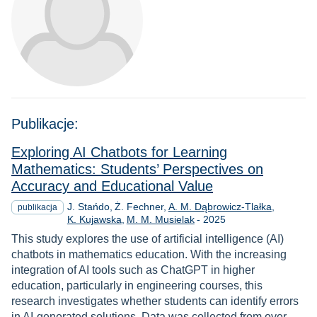
Publikacje:
Exploring AI Chatbots for Learning
Mathematics: Students’ Perspectives on
Accuracy and Educational Value
J. Stańdo
Ż. Fechner
A. M. Dąbrowicz-Tlałka
publikacja
Rok
K. Kujawska
M. M. Musielak
-
2025
This study explores the use of artificial intelligence (AI)
chatbots in mathematics education. With the increasing
integration of AI tools such as ChatGPT in higher
education, particularly in engineering courses, this
research investigates whether students can identify errors
in AI-generated solutions. Data was collected from over