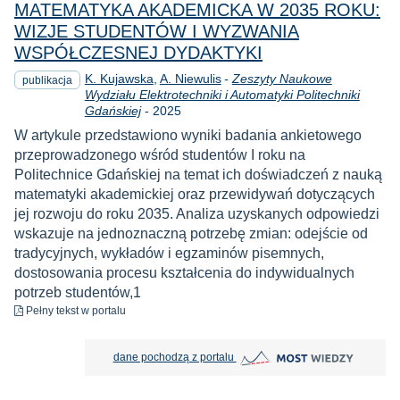
MATEMATYKA AKADEMICKA W 2035 ROKU:
WIZJE STUDENTÓW I WYZWANIA
WSPÓŁCZESNEJ DYDAKTYKI
K. Kujawska
A. Niewulis
-
Zeszyty Naukowe
publikacja
Wydziału Elektrotechniki i Automatyki Politechniki
Rok
Gdańskiej
-
2025
W artykule przedstawiono wyniki badania ankietowego
przeprowadzonego wśród studentów I roku na
Politechnice Gdańskiej na temat ich doświadczeń z nauką
matematyki akademickiej oraz przewidywań dotyczących
jej rozwoju do roku 2035. Analiza uzyskanych odpowiedzi
wskazuje na jednoznaczną potrzebę zmian: odejście od
tradycyjnych, wykładów i egzaminów pisemnych,
dostosowania procesu kształcenia do indywidualnych
potrzeb studentów,1
do pobrania
Pełny tekst
w portalu
MOST Wiedzy otwiera się w nowej
dane pochodzą z portalu