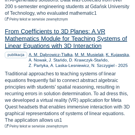
200 s-semester engineering students at Gdańsk University
of Technology, who evaluated mathematic1
do pobrania
Pełny tekst
w serwisie zewnętrznym
From Coefficients to 3D Planes: A VR
Mathematics Module for Teaching Systems of
Linear Equations with 3D Interaction
A. M. Dąbrowicz-Tlałka
M. M. Musielak
K. Kujawska
publikacja
A. Nowak
J. Stańdo
D. Krawczyk-Stańdo
Rok
Z. Partyka
A. Laska-Lesniewicz
N. Szczygiel
-
2025
Traditional approaches to teaching systems of linear
equations frequently fail to connect abstract algebraic
principles with students’ spatial reasoning, resulting in
recurring errors in solution determination. To ad dress this,
we developed a virtual reality (VR) application for Meta
Quest headsets that enables immersive interaction with 3D
graphical representations of systems of linear equations.
The application allows us1
do pobrania
Pełny tekst
w serwisie zewnętrznym