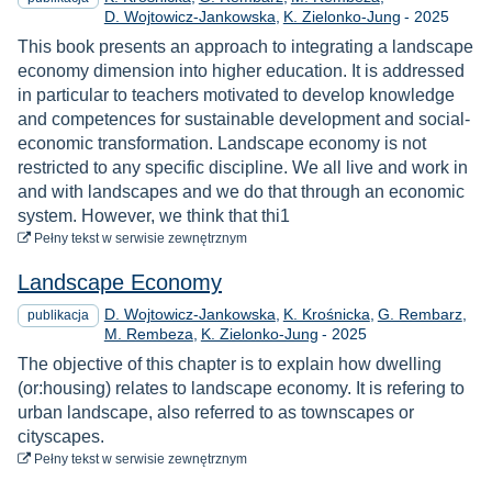
Rok
D. Wojtowicz-Jankowska
K. Zielonko-Jung
-
2025
This book presents an approach to integrating a landscape
economy dimension into higher education. It is addressed
in particular to teachers motivated to develop knowledge
and competences for sustainable development and social-
economic transformation. Landscape economy is not
restricted to any specific discipline. We all live and work in
and with landscapes and we do that through an economic
system. However, we think that thi1
do pobrania
Pełny tekst
w serwisie zewnętrznym
Landscape Economy
D. Wojtowicz-Jankowska
K. Krośnicka
G. Rembarz
publikacja
Rok
M. Rembeza
K. Zielonko-Jung
-
2025
The objective of this chapter is to explain how dwelling
(or:housing) relates to landscape economy. It is refering to
urban landscape, also referred to as townscapes or
cityscapes.
do pobrania
Pełny tekst
w serwisie zewnętrznym