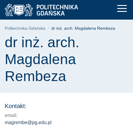
dr inż. arch. Magda
Przejdź
Przejdź
Przejdź
do
do
do
menu
wyszukiwarki
treści
głównego
Ścieżka nawigacyjna
Politechnika Gdańska
dr inż. arch. Magdalena Rembeza
Treść strony
dr inż. arch.
Magdalena
Rembeza
Kontakt:
email:
magrembe@pg.edu.pl