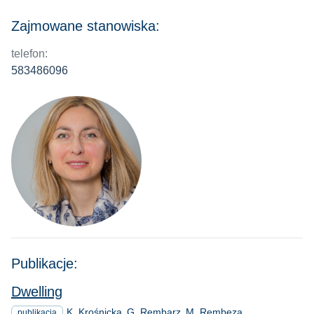
Zajmowane stanowiska:
telefon:
583486096
Publikacje:
Dwelling
K. Krośnicka
G. Rembarz
M. Rembeza
publikacja