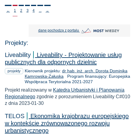
Stronicowanie
←
1
2
3
4
...
→
MOST Wiedzy otwiera się w nowej
dane pochodzą z portalu
Projekty:
Liveability
Liveability - Projektowanie usług
publicznych dla odpornych dzielnic
Kierownik projektu:
dr hab. inż. arch. Dorota Dominika
projekty
Kamrowska-Załuska
Program finansujący: Europejska
Współpraca Terytorialna 2021-2027
Projekt realizowany w
Katedra Urbanistyki i Planowania
Regionalnego
zgodnie z porozumieniem Liveability C#010
z dnia 2023-01-30
TELOS
Ekonomika krajobrazu europejskiego
w kontekście zrównowazonego rozwoju
urbanistycznego