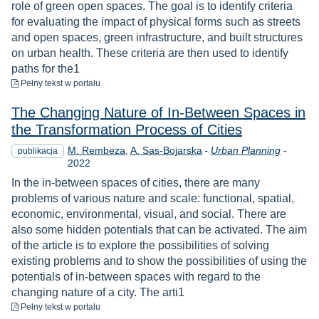
role of green open spaces. The goal is to identify criteria
for evaluating the impact of physical forms such as streets
and open spaces, green infrastructure, and built structures
on urban health. These criteria are then used to identify
paths for the1
do pobrania
Pełny tekst
w portalu
The Changing Nature of In‐Between Spaces in
the Transformation Process of Cities
Rok
M. Rembeza
A. Sas-Bojarska
-
Urban Planning
-
publikacja
2022
In the in‐between spaces of cities, there are many
problems of various nature and scale: functional, spatial,
economic, environmental, visual, and social. There are
also some hidden potentials that can be activated. The aim
of the article is to explore the possibilities of solving
existing problems and to show the possibilities of using the
potentials of in‐between spaces with regard to the
changing nature of a city. The arti1
do pobrania
Pełny tekst
w portalu