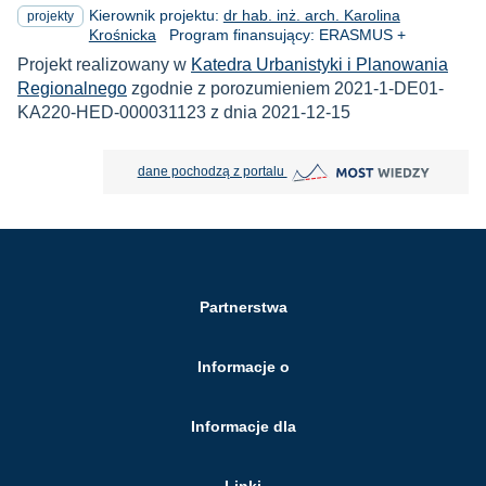
Kierownik projektu:
dr hab. inż. arch. Karolina
projekty
Krośnicka
Program finansujący: ERASMUS +
Projekt realizowany w
Katedra Urbanistyki i Planowania
Regionalnego
zgodnie z porozumieniem 2021-1-DE01-
KA220-HED-000031123 z dnia 2021-12-15
MOST Wiedzy otwiera się w nowej
dane pochodzą z portalu
Partnerstwa
Informacje o
Informacje dla
Linki