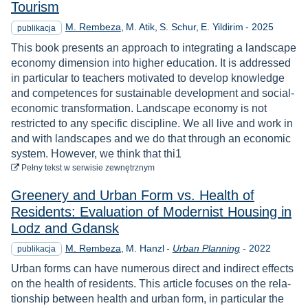
Tourism
Rok
M. Rembeza
M. Atik
S. Schur
E. Yildirim
-
2025
publikacja
This book presents an approach to integrating a landscape
economy dimension into higher education. It is addressed
in particular to teachers motivated to develop knowledge
and competences for sustainable development and social-
economic transformation. Landscape economy is not
restricted to any specific discipline. We all live and work in
and with landscapes and we do that through an economic
system. However, we think that thi1
do pobrania
Pełny tekst
w serwisie zewnętrznym
Greenery and Urban Form vs. Health of
Residents: Evaluation of Modernist Housing in
Lodz and Gdansk
Rok
M. Rembeza
M. Hanzl
-
Urban Planning
-
2022
publikacja
Urban forms can have numerous direct and indirect effects
on the health of residents. This article focuses on the rela‐
tionship between health and urban form, in particular the