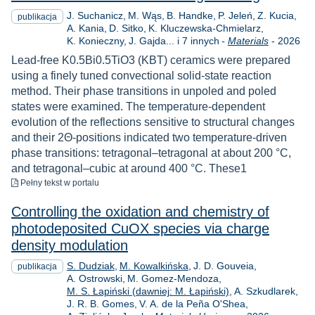
J. Suchanicz
M. Wąs
B. Handke
P. Jeleń
Z. Kucia
publikacja
A. Kania
D. Sitko
K. Kluczewska-Chmielarz
Rok
K. Konieczny
J. Gajda... i 7 innych
-
Materials
-
2026
Lead-free K0.5Bi0.5TiO3 (KBT) ceramics were prepared
using a finely tuned convectional solid-state reaction
method. Their phase transitions in unpoled and poled
states were examined. The temperature-dependent
evolution of the reflections sensitive to structural changes
and their 2Θ-positions indicated two temperature-driven
phase transitions: tetragonal–tetragonal at about 200 °C,
and tetragonal–cubic at around 400 °C. These1
do pobrania
Pełny tekst
w portalu
Controlling the oxidation and chemistry of
photodeposited CuOX species via charge
density modulation
S. Dudziak
M. Kowalkińska
J. D. Gouveia
publikacja
A. Ostrowski
M. Gomez-Mendoza
M. S. Łapiński (dawniej: M. Łapiński)
A. Szkudlarek
J. R. B. Gomes
V. A. de la Peña O'Shea