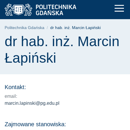
dr hab. inż. Marcin 
Przejdź
Przejdź
Przejdź
do
do
do
menu
wyszukiwarki
treści
głównego
Ścieżka nawigacyjna
Politechnika Gdańska
dr hab. inż. Marcin Łapiński
Treść strony
dr hab. inż. Marcin
Łapiński
Kontakt:
email:
marcin.lapinski@pg.edu.pl
Zajmowane stanowiska: