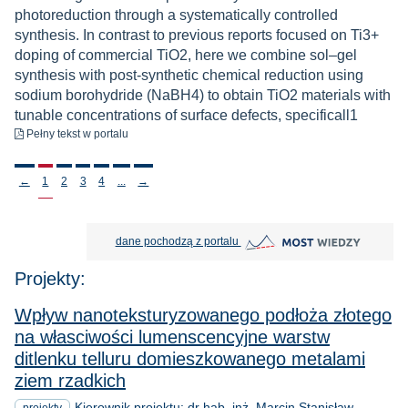
photoreduction through a systematically controlled
synthesis. In contrast to previous reports focused on Ti3+
doping of commercial TiO2, here we combine sol–gel
synthesis with post-synthetic chemical reduction using
sodium borohydride (NaBH4) to obtain TiO2 materials with
tunable concentrations of surface defects, specificall1
do pobrania
Pełny tekst
w portalu
Stronicowanie
←
1
2
3
4
...
→
MOST Wiedzy otwiera się w nowej
dane pochodzą z portalu
Projekty:
Wpływ nanoteksturyzowanego podłoża złotego
na własciwości lumenscencyjne warstw
ditlenku telluru domieszkowanego metalami
ziem rzadkich
Kierownik projektu:
dr hab. inż. Marcin Stanisław
projekty