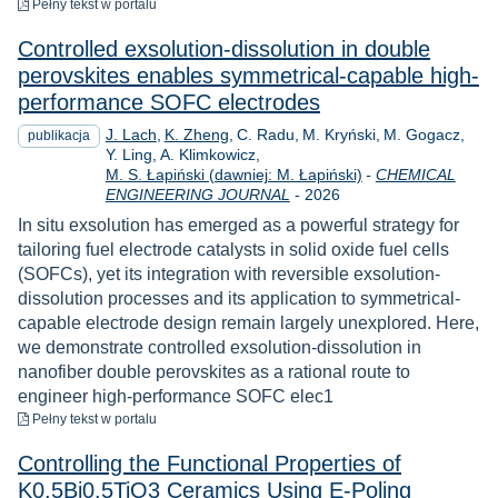
do pobrania
Pełny tekst
w portalu
Controlled exsolution-dissolution in double
perovskites enables symmetrical-capable high-
performance SOFC electrodes
J. Lach
K. Zheng
C. Radu
M. Kryński
M. Gogacz
publikacja
Y. Ling
A. Klimkowicz
M. S. Łapiński (dawniej: M. Łapiński)
-
CHEMICAL
Rok
ENGINEERING JOURNAL
-
2026
In situ exsolution has emerged as a powerful strategy for
tailoring fuel electrode catalysts in solid oxide fuel cells
(SOFCs), yet its integration with reversible exsolution-
dissolution processes and its application to symmetrical-
capable electrode design remain largely unexplored. Here,
we demonstrate controlled exsolution-dissolution in
nanofiber double perovskites as a rational route to
engineer high-performance SOFC elec1
do pobrania
Pełny tekst
w portalu
Controlling the Functional Properties of
K0.5Bi0.5TiO3 Ceramics Using E-Poling