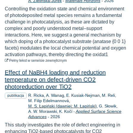
Rok
A. Zielińska-Jurek
-
Materials Horizons
-
2026
Controlling the oxidation state and chemical environment
of photodeposited metal species remains a fundamental
challenge in photocatalysis, as these are dictated by
complex and poorly understood metal–support
interactions. Here, we suggest a general mechanism by
which doping of a photocatalyst substrate (anatase {0 0 1}
facets) modulates the local chemical potential and oxygen
activation pathways, thereby directing the oxidat1
do pobrania
Pełny tekst
w serwisie zewnętrznym
Effect of NaBH4 loading and reduction
temperature on defect-driven CO2
photoreduction over TiO2
R. Ricka
A. Wanag
E. Kusiak-Nejman
M. Reli
publikacja
M. Filip Edelmannová
M. S. Łapiński (dawniej: M. Łapiński)
G. Słowik
A. W. Morawski
K. Kočí
-
Applied Surface Science
Rok
Advances
-
2026
This study investigates the role of defect engineering in
enhancing TiO2-based photocatalysts for CO2