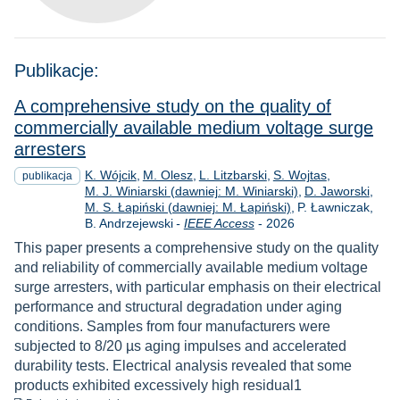
Publikacje:
A comprehensive study on the quality of
commercially available medium voltage surge
arresters
K. Wójcik
M. Olesz
L. Litzbarski
S. Wojtas
publikacja
M. J. Winiarski (dawniej: M. Winiarski)
D. Jaworski
M. S. Łapiński (dawniej: M. Łapiński)
P. Ławniczak
Rok
B. Andrzejewski
-
IEEE Access
-
2026
This paper presents a comprehensive study on the quality
and reliability of commercially available medium voltage
surge arresters, with particular emphasis on their electrical
performance and structural degradation under aging
conditions. Samples from four manufacturers were
subjected to 8/20 µs aging impulses and accelerated
durability tests. Electrical analysis revealed that some
products exhibited excessively high residual1