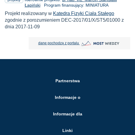
Łapiński
Program finansujący: MINIATURA
Projekt realizowany w
Katedra Fizyki Ciała Stałego
zgodnie z porozumieniem DEC-2017/01/X/ST5/01000 z
dnia 2017-11-09
MOST Wiedzy otwiera się w nowej
dane pochodzą z portalu
Partnerstwa
Informacje o
Informacje dla
Linki