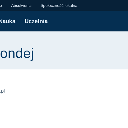
 Politechnika Gdańsk
je
Absolwenci
Społeczność lokalna
Nauka
Uczelnia
yjna
Sondej
.pl