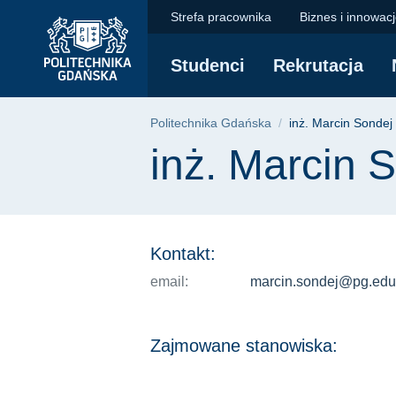
inż. Marcin Sondej |
Przejdź
Przejdź
Przejdź
Strefa pracownika
Biznes i innowac
do
do
do
menu
wyszukiwarki
treści
Studenci
Rekrutacja
głównego
Ścieżka nawigac
Politechnika Gdańska
inż. Marcin Sondej
Treść strony
inż. Marcin 
Kontakt:
email:
marcin.sondej@pg.edu
Zajmowane stanowiska: