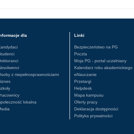
nformacje dla
Linki
Kandydaci
Bezpieczeństwo na PG
tudenci
Poczta
oktoranci
Moja PG - portal uczelniany
Absolwenci
Kalendarz roku akademickiego
Osoby z niepełnosprawnościami
eNauczanie
iznes
Przetargi
zkoły
Helpdesk
Pracownicy
Mapa kampusu
połeczność lokalna
Oferty pracy
Media
Deklaracja dostępności
Polityka prywatności