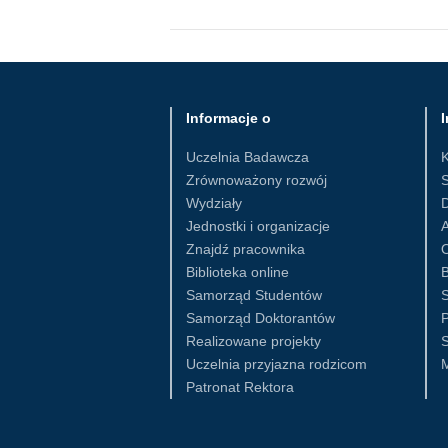
Informacje o
I
Uczelnia Badawcza
Zrównoważony rozwój
S
Wydziały
D
Jednostki i organizacje
Znajdź pracownika
Biblioteka online
B
Samorząd Studentów
S
Samorząd Doktorantów
Realizowane projekty
S
Uczelnia przyjazna rodzicom
Patronat Rektora