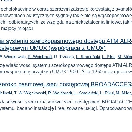
-
2002
echolokacyjne w coraz szerszym zakresie korzystają z sygnałó
stosowaniach akustycznych sygnały takie nie są wąskopasmow
ch i odbierających, ze względu na zniekształcenia liniowe, jak
 mający miejsc1
ania systemu szerokopasmowego dostępu ATM ALR-
stępowym UMUX (współpraca z UMUX)
W. Więckowski
R. Weisbrodt
R. Trzaska
L. Smoleński
L. Pikul
M. Mile
alizę właściwości systemu szerokopasmowego dostępu ATM AL
o współpracę urządzeń UMUX 1500 i ALR 1250 oraz opracow
i szeroko pasmowej sieci dostępowej BROADACCE
ieliński
T. W. Więckowski
R. Weisbrodt
L. Smoleński
L. Pikul
M. Miler
ę właściwości szerokopasmowej sieci dos-tępowej BROADACC
 systemu, badano instalację i realizowane usługi. Opracowano 