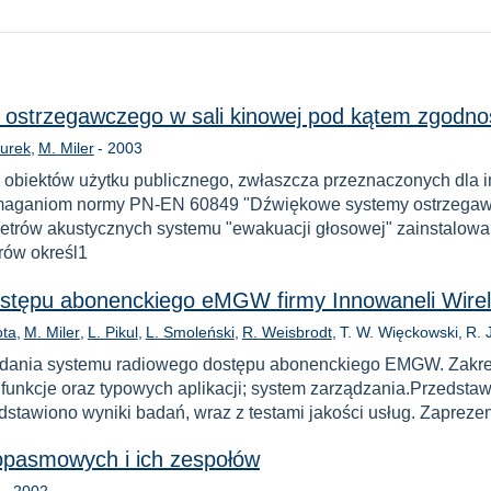
ostrzegawczego w sali kinowej pod kątem zgodno
Rok
urek
M. Miler
-
2003
j obiektów użytku publicznego, zwłaszcza przeznaczonych dla 
aganiom normy PN-EN 60849 "Dźwiękowe systemy ostrzegawcz
rów akustycznych systemu "ewakuacji głosowej" zainstalowan
rów określ1
stępu abonenckiego eMGW firmy Innowaneli Wirel
ota
M. Miler
L. Pikul
L. Smoleński
R. Weisbrodt
T. W. Więckowski
R. J
dania systemu radiowego dostępu abonenckiego EMGW. Zakres 
 funkcje oraz typowych aplikacji; system zarządzania.Przedstaw
dstawiono wyniki badań, wraz z testami jakości usług. Zaprez
opasmowych i ich zespołów
Rok