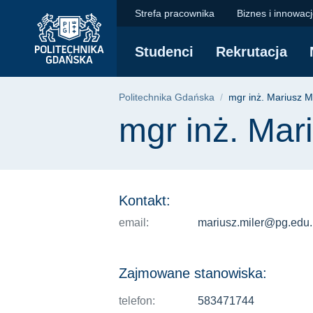
mgr inż. Mariusz Mil
Przejdź
Przejdź
Przejdź
Strefa pracownika
Biznes i innowac
do
do
do
menu
wyszukiwarki
treści
Studenci
Rekrutacja
głównego
Ścieżka nawigac
Politechnika Gdańska
mgr inż. Mariusz Mi
Treść strony
mgr inż. Mar
Kontakt:
email:
mariusz.miler@pg.edu.
Zajmowane stanowiska:
telefon:
583471744