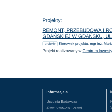
Projekty:
REMONT, PRZEBUDOWA I RO
GDAŃSKIEJ W GDAŃSKU, UL
Kierownik projektu:
mgr inż. Mari
projekty
Projekt realizowany w
Centrum Inwesty
Informacje o
I
Uczelnia Badawcza
Zrównoważony rozwój
S