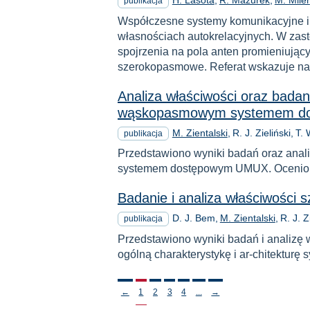
H. Lasota
R. Mazurek
M. Miler
publikacja
Współczesne systemy komunikacyjne i 
własnościach autokrelacyjnych. W za
spojrzenia na pola anten promieniujący
szerokopasmowe. Referat wskazuje na
Analiza właściwości oraz bad
wąskopasmowym systemem do
M. Zientalski
R. J. Zieliński
T. 
publikacja
Przedstawiono wyniki badań oraz an
systemem dostępowym UMUX. Ocenion
Badanie i analiza właściwośc
D. J. Bem
M. Zientalski
R. J. Z
publikacja
Przedstawiono wyniki badań i analiz
ogólną charakterystykę i ar-chitekturę
Stronicowanie
←
1
2
3
4
...
→