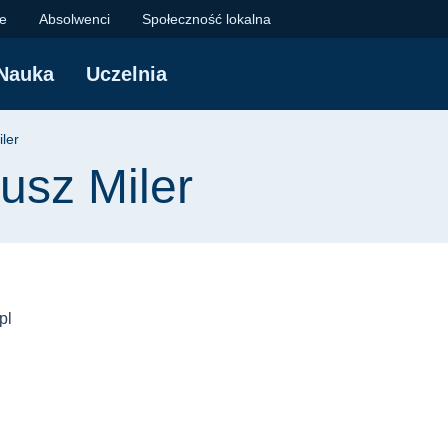
er | Politechnika Gda
je
Absolwenci
Społeczność lokalna
Nauka
Uczelnia
yjna
ler
iusz Miler
pl