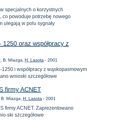
w specjalnych o korzystnych
e, co powoduje potrzebę nowego
im ulegają w polu sygnały
 1250 oraz współpracy z
Rok
r
B. Miazga
H. Lasota
-
2001
R-1250 i współpracy z wąskopasmowym
ano wnioski szczegółowe
SS firmy ACNET
Rok
B. Miazga
H. Lasota
-
2001
ES firmy ACNET. Zaprezentowano
wnio-ski szczegółowe