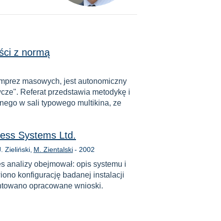
ści z normą
imprez masowych, jest autonomiczny
e". Referat przedstawia metodykę i
ego w sali typowego multikina, ze
ess Systems Ltd.
Rok
. Zieliński
M. Zientalski
-
2002
analizy obejmował: opis systemu i
iono konfigurację badanej instalacji
entowano opracowane wnioski.