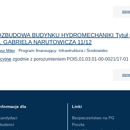
dane
ZBUDOWA BUDYNKU HYDROMECHANIKI Tytuł pr
. GABRIELA NARUTOWICZA 11/12
usz Miler
Program finansujący: Infrastruktura i Środowisko
cyjne
zgodnie z porozumieniem POIS.01.03.01-00-0021/17-01
dane
nformacje dla
Linki
Kandydaci
Bezpieczeństwo na PG
tudenci
Poczta