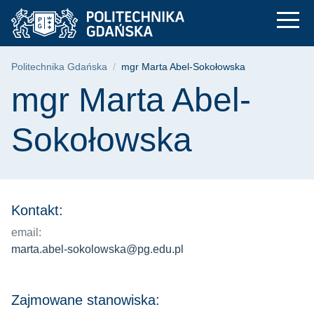
mgr Marta Abel-Soko
Przejdź
Przejdź
Przejdź
do
do
do
menu
wyszukiwarki
treści
głównego
Ścieżka nawigacyjna
Politechnika Gdańska
mgr Marta Abel-Sokołowska
Treść strony
mgr Marta Abel-
Sokołowska
Kontakt:
email:
marta.abel-sokolowska@pg.edu.pl
Zajmowane stanowiska: