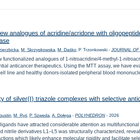
e new analogues of acridine/acridone with oligopepti
nase
zierzbicka
M. Skrzypkowska
M. Daśko
P. Trzonkowski
-
JOURNAL OF 
 functionalized analogues of 1-nitroacridine/4-methyl-1-nitroac
otential anticancer therapeutics. Using the MTT assay, we have eval
ll line and healthy donors-isolated peripheral blood mononuclea
ity of silver(I) triazole complexes with selective a
Rok
gustin
M. Ryś
P. Szweda
A. Dołęga
-
POLYHEDRON
-
2026
 ligands have attracted considerable attention as multifunctiona
d nitrile derivatives L1–L5 was structurally characterized, revea
ions which likely enhance molecular rigidity and facilitate selec