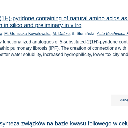
1H)-pyridone containing of natural amino acids as p
 in silico and preliminary in vitro
ka
M. Gensicka-Kowalewska
M. Daśko
B. Słomiński
-
Acta Biochimica 
 functionalized analogues of 5-substituted-2(1H)-pyridone cont
opathic pulmonary fibrosis (IPF). The creation of connections wit
etter water solubility, increased hydrophilicity, lower toxicity a
dane
synteza związków na bazie kwasu foliowego w cel