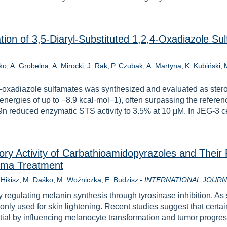
tion of 3,5-Diaryl-Substituted 1,2,4-Oxadiazole Su
ko
A. Grobelna
A. Mirocki
J. Rak
P. Czubak
A. Martyna
K. Kubiński
M
,4-oxadiazole sulfamates was synthesized and evaluated as stero
 energies of up to −8.9 kcal·mol−1), often surpassing the referen
n reduced enzymatic STS activity to 3.5% at 10 μM. In JEG-3 cell
tory Activity of Carbathioamidopyrazoles and Their P
oma Treatment
 Hikisz
M. Daśko
M. Woźniczka
E. Budzisz
-
INTERNATIONAL JOURN
egulating melanin synthesis through tyrosinase inhibition. As su
ly used for skin lightening. Recent studies suggest that certai
tial by influencing melanocyte transformation and tumor progre