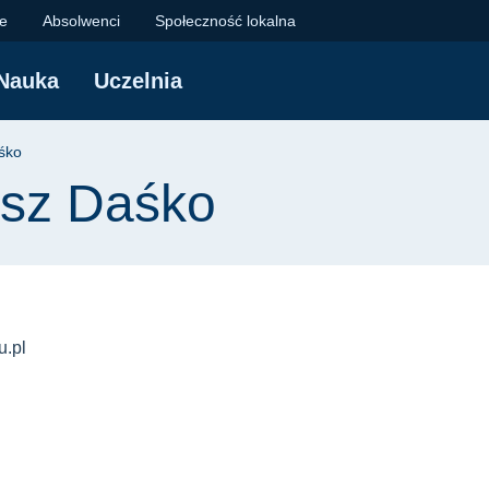
o | Politechnika Gda
je
Absolwenci
Społeczność lokalna
Nauka
Uczelnia
yjna
śko
usz Daśko
.pl