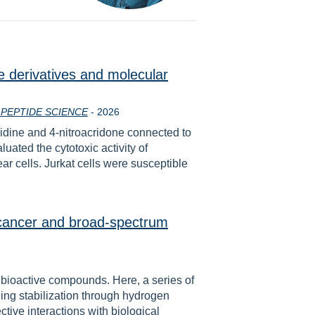
de derivatives and molecular
Rok
PEPTIDE SCIENCE
-
2026
ridine and 4-nitroacridone connected to
uated the cytotoxic activity of
r cells. Jurkat cells were susceptible
nticancer and broad-spectrum
l bioactive compounds. Here, a series of
ling stabilization through hydrogen
tive interactions with biological