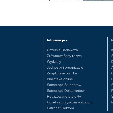
Informacje o
I
Uczelnia Badawcza
Zrównoważony rozwój
S
Wydziały
D
Jednostki i organizacje
Znajdź pracownika
Biblioteka online
B
Samorząd Studentów
S
Samorząd Doktorantów
Realizowane projekty
S
Uczelnia przyjazna rodzicom
Patronat Rektora