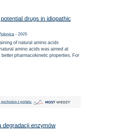
otential drugs in idiopathic
Rok
Polonica
-
2025
aining of natural amino acids
h natural amino acids was aimed at
nd better pharmacokinetic properties. For
MOST Wiedzy otwiera się w nowej karcie
 pochodzą z portalu
u degradacji enzymów