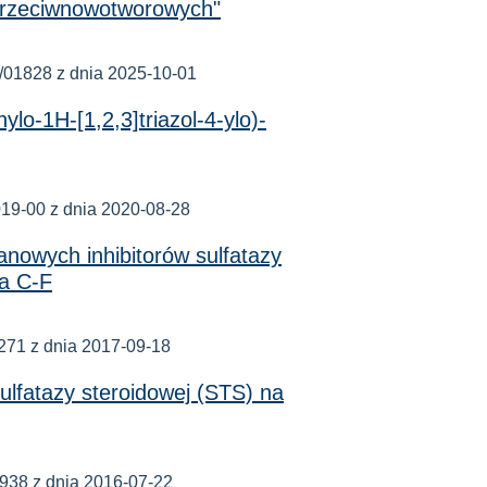
 przeciwnowotworowych"
01828 z dnia 2025-10-01
lo-1H-[1,2,3]triazol-4-ylo)-
9-00 z dnia 2020-08-28
anowych inhibitorów sulfatazy
ia C-F
71 z dnia 2017-09-18
ulfatazy steroidowej (STS) na
38 z dnia 2016-07-22