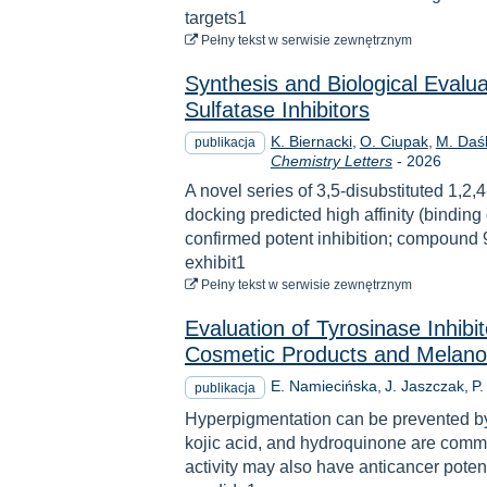
targets1
do pobrania
Pełny tekst
w serwisie zewnętrznym
Synthesis and Biological Evalua
Sulfatase Inhibitors
K. Biernacki
O. Ciupak
M. Daś
publikacja
Rok
Chemistry Letters
-
2026
A novel series of 3,5-disubstituted 1,2
docking predicted high affinity (binding
confirmed potent inhibition; compound 9
exhibit1
do pobrania
Pełny tekst
w serwisie zewnętrznym
Evaluation of Tyrosinase Inhibi
Cosmetic Products and Melan
E. Namiecińska
J. Jaszczak
P.
publikacja
Hyperpigmentation can be prevented by r
kojic acid, and hydroquinone are common
activity may also have anticancer poten