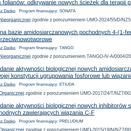
olianów: odkrywanie nowych ścieżek dla terapii
sz Daśko
Program finansujący: SONATA
Nieorganicznej
zgodnie z porozumieniem UMO-2024/55/D/NZ5/
j na bazie amidosiarczanowych pochodnych 4-(1-feny
i przeciwnowotworowe
sz Daśko
Program finansujący: TANGO
Nieorganicznej
zgodnie z porozumieniem TANGO-IV-A/0004/201
danie aktywności biologicznej nowych amidosiarcz
ojej konstytucji ugrupowania fosforowe lub wiązan
sz Daśko
Program finansujący: ETIUDA
Organicznej
zgodnie z porozumieniem UMO-2017/24/T/NZ7/002
danie aktywności biologicznej nowych inhibitorów s
hodnych zawierających wiązania C-F
sz Daśko
Program finansujący: PRELUDIUM
Organicznej
zgodnie z porozumieniem UMO-2015/19/N/NZ7/009