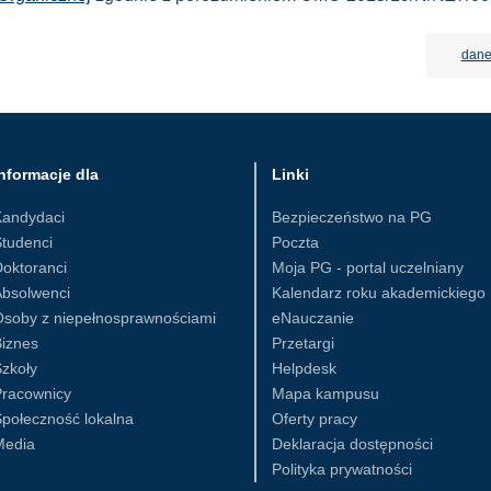
dane
nformacje dla
Linki
Kandydaci
Bezpieczeństwo na PG
tudenci
Poczta
oktoranci
Moja PG - portal uczelniany
Absolwenci
Kalendarz roku akademickiego
Osoby z niepełnosprawnościami
eNauczanie
iznes
Przetargi
zkoły
Helpdesk
Pracownicy
Mapa kampusu
połeczność lokalna
Oferty pracy
Media
Deklaracja dostępności
Polityka prywatności