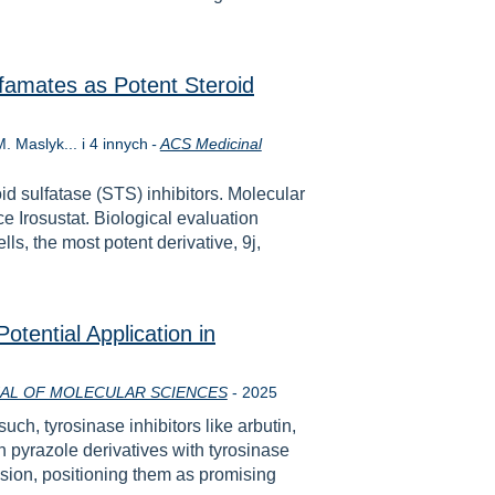
lfamates as Potent Steroid
. Maslyk... i 4 innych
-
ACS Medicinal
id sulfatase (STS) inhibitors. Molecular
ce Irosustat. Biological evaluation
s, the most potent derivative, 9j,
otential Application in
Rok
AL OF MOLECULAR SCIENCES
-
2025
ch, tyrosinase inhibitors like arbutin,
n pyrazole derivatives with tyrosinase
ssion, positioning them as promising