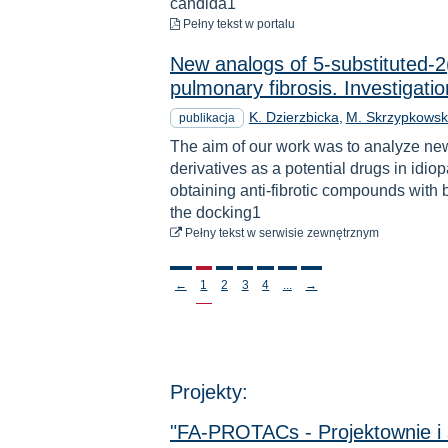
candida1
do pobrania
Pełny tekst
w portalu
New analogs of 5-substituted-2(
pulmonary fibrosis. Investigation
K. Dzierzbicka
M. Skrzypkows
publikacja
The aim of our work was to analyze new
derivatives as a potential drugs in idi
obtaining anti-fibrotic compounds with b
the docking1
do pobrania
Pełny tekst
w serwisie zewnętrznym
Stronicowanie
←
1
2
3
4
...
→
Projekty:
"FA-PROTACs - Projektownie i 