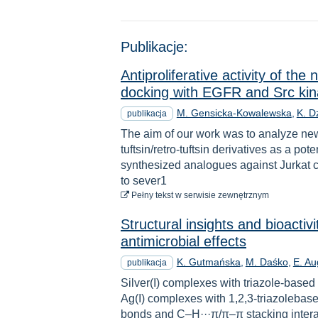
Publikacje:
Antiproliferative activity of th
docking with EGFR and Src ki
M. Gensicka-Kowalewska
K. D
publikacja
The aim of our work was to analyze new
tuftsin/retro-tuftsin derivatives as a p
synthesized analogues against Jurkat ce
to sever1
do pobrania
Pełny tekst
w serwisie zewnętrznym
Structural insights and bioactiv
antimicrobial effects
K. Gutmańska
M. Daśko
E. Au
publikacja
Silver(I) complexes with triazole-based
Ag(I) complexes with 1,2,3-triazolebase
bonds and C–H···π/π–π stacking interact