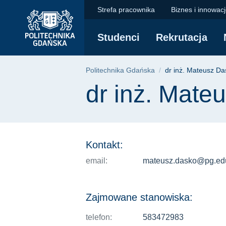
dr inż. Mateusz Daśk
Przejdź
Przejdź
Przejdź
Strefa pracownika
Biznes i innowac
do
do
do
menu
wyszukiwarki
treści
Studenci
Rekrutacja
głównego
Ścieżka nawigac
Politechnika Gdańska
dr inż. Mateusz Da
Treść strony
dr inż. Mate
Kontakt:
email:
mateusz.dasko@pg.edu
Zajmowane stanowiska:
telefon:
583472983