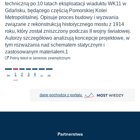
techniczną po 10 latach eksploatacji wiaduktu WK11 w
Gdańsku, będącego częścią Pomorskiej Kolei
Metropolitalnej. Opisuje proces budowy i wyzwania
związane z rekonstrukcją historycznego mostu z 1914
roku, który został zniszczony podczas II wojny światowej.
Autorzy szczegółowo analizują koncepcje projektowe, w
tym rozważania nad schematem statycznym i
zastosowanym materiałem.1
do pobrania
Pełny tekst
w serwisie zewnętrznym
Stronicowanie
←
1
2
3
4
...
→
MOST Wiedzy otwiera się w nowej
dane pochodzą z portalu
Partnerstwa