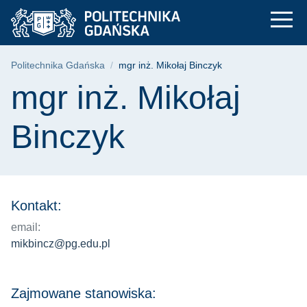
mgr inż. Mikołaj Bin
Przejdź
Przejdź
Przejdź
do
do
do
menu
wyszukiwarki
treści
głównego
Ścieżka nawigacyjna
Politechnika Gdańska
mgr inż. Mikołaj Binczyk
Treść strony
mgr inż. Mikołaj
Binczyk
Kontakt:
email:
mikbincz@pg.edu.pl
Zajmowane stanowiska: