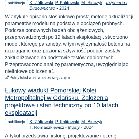
K. Żółtowski
P. Kalitowski
M. Binczyk
-
Inżynieria i
publikacja
Rok
Budownictwo
-
2024
W artykule opisano stosunkowo prostą metodę aktualizacji
parametrów modelu na podstawie obciążeń próbnych.
Podczas ponownych badań obciążeniowych,
przeprowadzonych po 12 latach eksploatacji, stworzono
model, którego parametry, w tym wytrzymałość betonu na
rozciąganie oraz pozioma sztywność podpór, zostały
zaktualizowane na podstawie testów odbiorczych.
Przeprowadzono analizę parametryczną, uwzględniając
nieliniowe obliczenia1
do pobrania
Pełny tekst
w serwisie zewnętrznym
Łukowy wiadukt Pomorskiej Kolei
Metropolitalnej w Gdańsku. Założenia
projektowe i stan techniczny po 10 latach
eksploatacji
K. Żółtowski
P. Kalitowski
M. Binczyk
publikacja
Rok
T. Romaszkiewicz
-
Mosty
-
2024
Artykuł przedstawia historię, projektowanie i ocenę