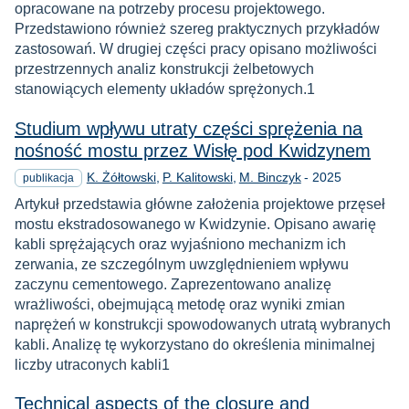
opracowane na potrzeby procesu projektowego.
Przedstawiono również szereg praktycznych przykładów
zastosowań. W drugiej części pracy opisano możliwości
przestrzennych analiz konstrukcji żelbetowych
stanowiących elementy układów sprężonych.1
Studium wpływu utraty części sprężenia na
nośność mostu przez Wisłę pod Kwidzynem
Rok
K. Żółtowski
P. Kalitowski
M. Binczyk
-
2025
publikacja
Artykuł przedstawia główne założenia projektowe przęseł
mostu ekstradosowanego w Kwidzynie. Opisano awarię
kabli sprężających oraz wyjaśniono mechanizm ich
zerwania, ze szczególnym uwzględnieniem wpływu
zaczynu cementowego. Zaprezentowano analizę
wrażliwości, obejmującą metodę oraz wyniki zmian
naprężeń w konstrukcji spowodowanych utratą wybranych
kabli. Analizę tę wykorzystano do określenia minimalnej
liczby utraconych kabli1
Technical aspects of the closure and