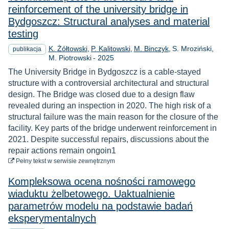
reinforcement of the university bridge in
Bydgoszcz: Structural analyses and material
testing
K. Żółtowski
P. Kalitowski
M. Binczyk
S. Mroziński
publikacja
Rok
M. Piotrowski
-
2025
The University Bridge in Bydgoszcz is a cable-stayed
structure with a controversial architectural and structural
design. The Bridge was closed due to a design flaw
revealed during an inspection in 2020. The high risk of a
structural failure was the main reason for the closure of the
facility. Key parts of the bridge underwent reinforcement in
2021. Despite successful repairs, discussions about the
repair actions remain ongoin1
do pobrania
Pełny tekst
w serwisie zewnętrznym
Kompleksowa ocena nośności ramowego
wiaduktu żelbetowego. Uaktualnienie
parametrów modelu na podstawie badań
eksperymentalnych