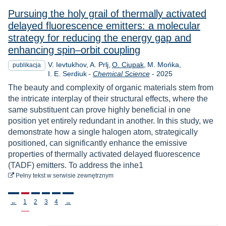
Pursuing the holy grail of thermally activated
delayed fluorescence emitters: a molecular
strategy for reducing the energy gap and
enhancing spin–orbit coupling
V. Ievtukhov
A. Prlj
O. Ciupak
M. Mońka
publikacja
Rok
I. E. Serdiuk
-
Chemical Science
-
2025
The beauty and complexity of organic materials stem from
the intricate interplay of their structural effects, where the
same substituent can prove highly beneficial in one
position yet entirely redundant in another. In this study, we
demonstrate how a single halogen atom, strategically
positioned, can significantly enhance the emissive
properties of thermally activated delayed fluorescence
(TADF) emitters. To address the inhe1
do pobrania
Pełny tekst
w serwisie zewnętrznym
Stronicowanie
←
1
2
3
4
→