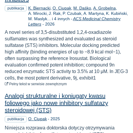
K. Biernacki
O. Ciupak
M. Daśko
A. Grobelna
publikacja
A. Mirocki
J. Rak
P. Czubak
A. Martyna
K. Kubiński
M. Maslyk... i 4 innych
-
ACS Medicinal Chemistry
Rok
Letters
-
2026
A novel series of 3,5-disubstituted 1,2,4-oxadiazole
sulfamates was synthesized and evaluated as steroid
sulfatase (STS) inhibitors. Molecular docking predicted
high affinity (binding energies of up to −8.9 kcal·mol−1),
often surpassing the reference Irosustat. Biological
evaluation confirmed potent inhibition; compound 9n
reduced enzymatic STS activity to 3.5% at 10 μM. In JEG-3
cells, the most potent derivative, 9j, exhibit1
do pobrania
Pełny tekst
w serwisie zewnętrznym
Analogi strukturalne i koniugaty kwasu
foliowego jako nowe inhibitory sulfatazy
steroidowej (STS)
Rok
O. Ciupak
-
2025
publikacja
Niniejsza rozprawa doktorska dotyczy otrzymywania