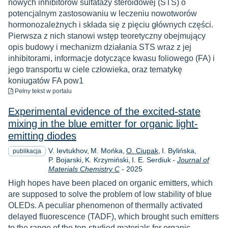
nowych inhibitorów sulfatazy steroidowej (STS) o
potencjalnym zastosowaniu w leczeniu nowotworów
hormonozależnych i składa się z pięciu głównych części.
Pierwsza z nich stanowi wstęp teoretyczny obejmujący
opis budowy i mechanizm działania STS wraz z jej
inhibitorami, informacje dotyczące kwasu foliowego (FA) i
jego transportu w ciele człowieka, oraz tematykę
koniugatów FA pow1
do pobrania
Pełny tekst
w portalu
Experimental evidence of the excited-state
mixing in the blue emitter for organic light-
emitting diodes
V. Ievtukhov
M. Mońka
O. Ciupak
I. Bylińska
publikacja
P. Bojarski
K. Krzymiński
I. E. Serdiuk
-
Journal of
Rok
Materials Chemistry C
-
2025
High hopes have been placed on organic emitters, which
are supposed to solve the problem of low stability of blue
OLEDs. A peculiar phenomenon of thermally activated
delayed fluorescence (TADF), which brought such emitters
to the range of the top-studied materials for organic