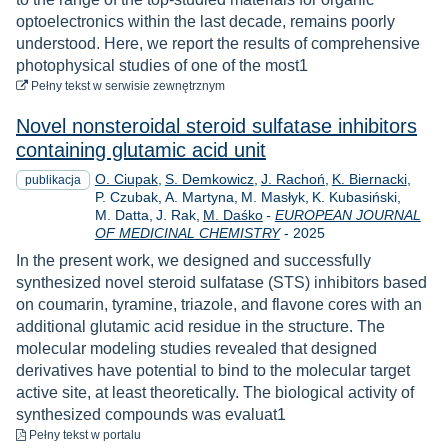
optoelectronics within the last decade, remains poorly
understood. Here, we report the results of comprehensive
photophysical studies of one of the most1
do pobrania
Pełny tekst
w serwisie zewnętrznym
Novel nonsteroidal steroid sulfatase inhibitors
containing glutamic acid unit
O. Ciupak
S. Demkowicz
J. Rachoń
K. Biernacki
publikacja
P. Czubak
A. Martyna
M. Masłyk
K. Kubasiński
M. Datta
J. Rak
M. Daśko
-
EUROPEAN JOURNAL
Rok
OF MEDICINAL CHEMISTRY
-
2025
In the present work, we designed and successfully
synthesized novel steroid sulfatase (STS) inhibitors based
on coumarin, tyramine, triazole, and flavone cores with an
additional glutamic acid residue in the structure. The
molecular modeling studies revealed that designed
derivatives have potential to bind to the molecular target
active site, at least theoretically. The biological activity of
synthesized compounds was evaluat1
do pobrania
Pełny tekst
w portalu