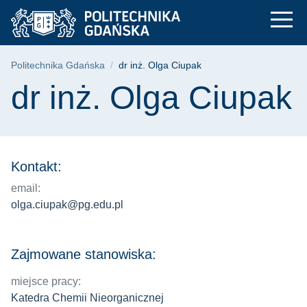
dr inż. Olga Ciupak 
Przejdź
Przejdź
Przejdź
do
do
do
menu
wyszukiwarki
treści
głównego
Ścieżka nawigacyjna
Politechnika Gdańska
dr inż. Olga Ciupak
Treść strony
dr inż. Olga Ciupak
Kontakt:
email:
olga.ciupak@pg.edu.pl
Zajmowane stanowiska:
miejsce pracy:
Katedra Chemii Nieorganicznej