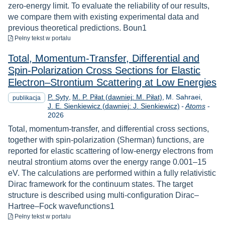
zero-energy limit. To evaluate the reliability of our results,
we compare them with existing experimental data and
previous theoretical predictions. Boun1
do pobrania
Pełny tekst
w portalu
Total, Momentum-Transfer, Differential and
Spin-Polarization Cross Sections for Elastic
Electron–Strontium Scattering at Low Energies
P. Syty
M. P. Piłat (dawniej: M. Piłat)
M. Sahraei
publikacja
Rok
J. E. Sienkiewicz (dawniej: J. Sienkiewicz)
-
Atoms
-
2026
Total, momentum-transfer, and differential cross sections,
together with spin-polarization (Sherman) functions, are
reported for elastic scattering of low-energy electrons from
neutral strontium atoms over the energy range 0.001–15
eV. The calculations are performed within a fully relativistic
Dirac framework for the continuum states. The target
structure is described using multi-configuration Dirac–
Hartree–Fock wavefunctions1
do pobrania
Pełny tekst
w portalu