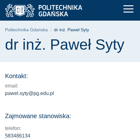
dr inż. Paweł Syty |
Przejdź
Przejdź
Przejdź
do
do
do
menu
wyszukiwarki
treści
głównego
Ścieżka nawigacyjna
Politechnika Gdańska
dr inż. Paweł Syty
Treść strony
dr inż. Paweł Syty
Kontakt:
email:
pawel.syty@pg.edu.pl
Zajmowane stanowiska:
telefon:
583486134