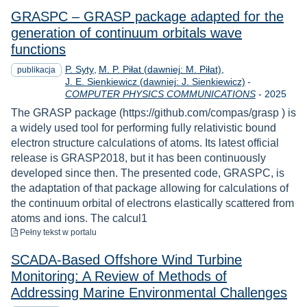
GRASPC – GRASP package adapted for the
generation of continuum orbitals wave
functions
P. Syty
M. P. Piłat (dawniej: M. Piłat)
publikacja
J. E. Sienkiewicz (dawniej: J. Sienkiewicz)
-
Rok
COMPUTER PHYSICS COMMUNICATIONS
-
2025
The GRASP package (https://github.com/compas/grasp ) is
a widely used tool for performing fully relativistic bound
electron structure calculations of atoms. Its latest official
release is GRASP2018, but it has been continuously
developed since then. The presented code, GRASPC, is
the adaptation of that package allowing for calculations of
the continuum orbital of electrons elastically scattered from
atoms and ions. The calcul1
do pobrania
Pełny tekst
w portalu
SCADA-Based Offshore Wind Turbine
Monitoring: A Review of Methods of
Addressing Marine Environmental Challenges