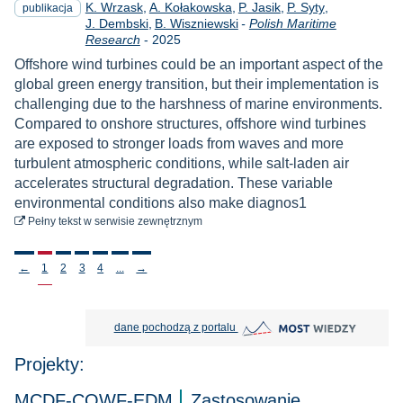
K. Wrzask
A. Kołakowska
P. Jasik
P. Syty
publikacja
J. Dembski
B. Wiszniewski
-
Polish Maritime
Rok
Research
-
2025
Offshore wind turbines could be an important aspect of the
global green energy transition, but their implementation is
challenging due to the harshness of marine environments.
Compared to onshore structures, offshore wind turbines
are exposed to stronger loads from waves and more
turbulent atmospheric conditions, while salt-laden air
accelerates structural degradation. These variable
environmental conditions also make diagnos1
do pobrania
Pełny tekst
w serwisie zewnętrznym
Stronicowanie
←
1
2
3
4
...
→
MOST Wiedzy otwiera się w nowej
dane pochodzą z portalu
Projekty:
MCDF-COWF-EDM
Zastosowanie