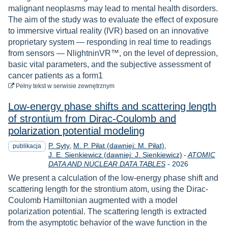
malignant neoplasms may lead to mental health disorders.
The aim of the study was to evaluate the effect of exposure
to immersive virtual reality (IVR) based on an innovative
proprietary system — responding in real time to readings
from sensors — NlightninVR™, on the level of depression,
basic vital parameters, and the subjective assessment of
cancer patients as a form1
do pobrania
Pełny tekst
w serwisie zewnętrznym
Low-energy phase shifts and scattering length
of strontium from Dirac-Coulomb and
polarization potential modeling
P. Syty
M. P. Piłat (dawniej: M. Piłat)
publikacja
J. E. Sienkiewicz (dawniej: J. Sienkiewicz)
-
ATOMIC
Rok
DATA AND NUCLEAR DATA TABLES
-
2026
We present a calculation of the low-energy phase shift and
scattering length for the strontium atom, using the Dirac-
Coulomb Hamiltonian augmented with a model
polarization potential. The scattering length is extracted
from the asymptotic behavior of the wave function in the