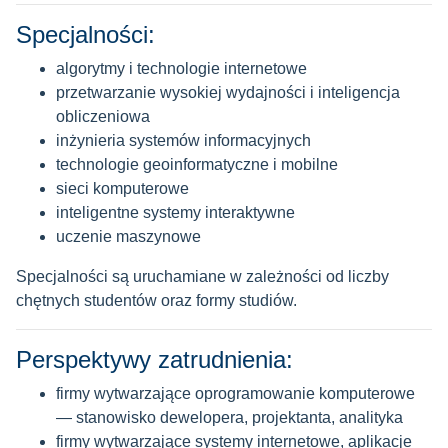
semestr
Specjalności:
studia w
języku
algorytmy i technologie internetowe
angielskim
przetwarzanie wysokiej wydajności i inteligencja
obliczeniowa
język
polski i
inżynieria systemów informacyjnych
polski
wykładowy
angielski
technologie geoinformatyczne i mobilne
sieci komputerowe
termin
nabór
nabór
inteligentne systemy interaktywne
rekrutacji
na semestr
na semestr
uczenie maszynowe
dla
letni (PL i
zimowy
cudzoziemców
ANG)
Specjalności są uruchamiane w zależności od liczby
chętnych studentów oraz formy studiów.
brane pod uwagę przy rekrutacji:
Perspektywy zatrudnienia:
kryterium pokrewieństwa
średnia ważona ocen ze studiów
firmy wytwarzające oprogramowanie komputerowe
ocena na dyplomie
— stanowisko dewelopera, projektanta, analityka
firmy wytwarzające systemy internetowe, aplikacje