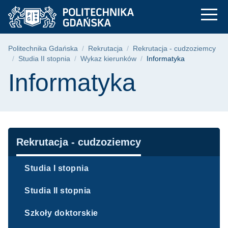
Kierunek: Informatyk
Przejdź
Przejdź
Przejdź
do
do
do
menu
wyszukiwarki
treści
głównego
Ścieżka nawigacyjna
Politechnika Gdańska
Rekrutacja
Rekrutacja - cudzoziemcy
Studia II stopnia
Wykaz kierunków
Informatyka
Treść strony
Informatyka
Nawigacja
Rekrutacja - cudzoziemcy
Studia I stopnia
Studia II stopnia
Szkoły doktorskie