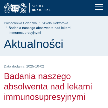
Badania naszego abs
Przejdź
Przejdź
Przejdź
do
do
do
menu
wyszukiwarki
treści
głównego
Ścieżka nawigacyjna
Politechnika Gdańska
Szkoła Doktorska
Badania naszego absolwenta nad lekami
immunosupresyjnymi
Treść strony
Aktualności
Data dodania: 2025-10-02
Badania naszego
absolwenta nad lekami
immunosupresyjnymi