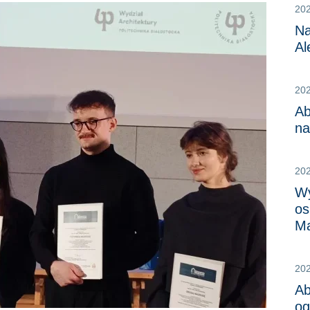
202
Na
Al
20
Ab
na
20
Wy
os
Ma
20
Ab
og