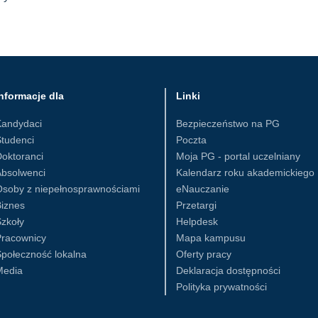
nformacje dla
Linki
Kandydaci
Bezpieczeństwo na PG
tudenci
Poczta
oktoranci
Moja PG - portal uczelniany
Absolwenci
Kalendarz roku akademickiego
Osoby z niepełnosprawnościami
eNauczanie
iznes
Przetargi
zkoły
Helpdesk
Pracownicy
Mapa kampusu
połeczność lokalna
Oferty pracy
Media
Deklaracja dostępności
Polityka prywatności