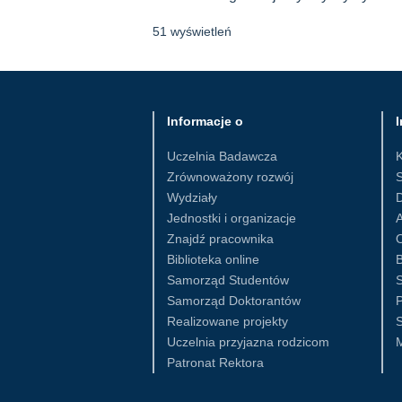
51 wyświetleń
Informacje o
I
Uczelnia Badawcza
Zrównoważony rozwój
S
Wydziały
D
Jednostki i organizacje
Znajdź pracownika
Biblioteka online
B
Samorząd Studentów
S
Samorząd Doktorantów
Realizowane projekty
S
Uczelnia przyjazna rodzicom
Patronat Rektora