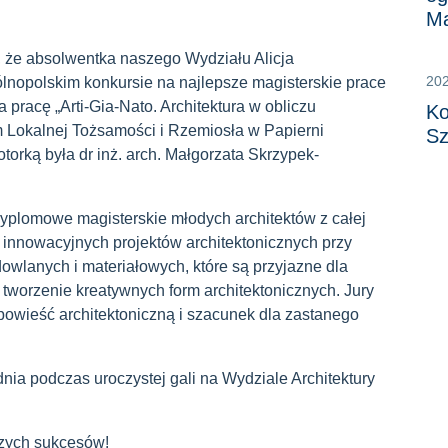
M
, że absolwentka naszego Wydziału Alicja
20
ólnopolskim konkursie na najlepsze magisterskie prace
pracę „Arti-Gia-Nato. Architektura w obliczu
Ko
m Lokalnej Tożsamości i Rzemiosła w Papierni
Sz
otorką była dr inż. arch. Małgorzata Skrzypek-
yplomowe magisterskie młodych architektów z całej
 innowacyjnych projektów architektonicznych przy
owlanych i materiałowych, które są przyjazne dla
 tworzenie kreatywnych form architektonicznych. Jury
opowieść architektoniczną i szacunek dla zastanego
nia podczas uroczystej gali na Wydziale Architektury
szych sukcesów!