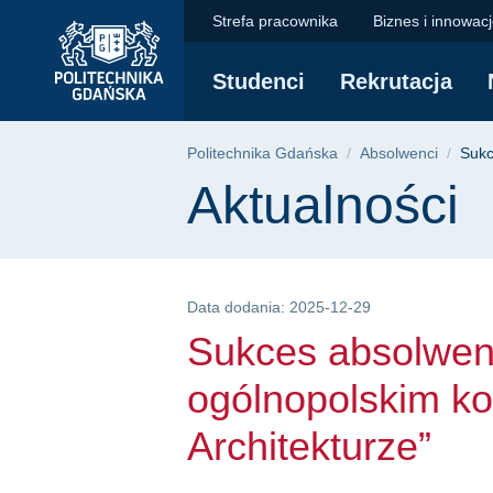
Sukces absolwentki 
Przejdź
Przejdź
Przejdź
Strefa pracownika
Biznes i innowac
do
do
do
menu
wyszukiwarki
treści
Studenci
Rekrutacja
głównego
Ścieżka nawigac
Politechnika Gdańska
Absolwenci
Sukc
Treść strony
Aktualności
Data dodania: 2025-12-29
Sukces absolwen
ogólnopolskim k
Architekturze”