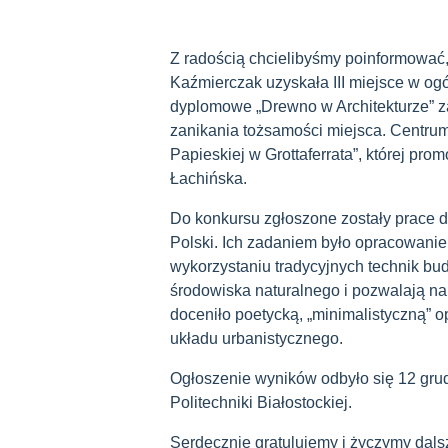
Z radością chcielibyśmy poinformować
Kaźmierczak uzyskała III miejsce w og
dyplomowe „Drewno w Architekturze” za 
zanikania tożsamości miejsca. Centru
Papieskiej w Grottaferrata”, której prom
Łachińska.
Do konkursu zgłoszone zostały prace d
Polski. Ich zadaniem było opracowanie
wykorzystaniu tradycyjnych technik bud
środowiska naturalnego i pozwalają na
doceniło poetycką, „minimalistyczną” 
układu urbanistycznego.
Ogłoszenie wyników odbyło się 12 grud
Politechniki Białostockiej.
Serdecznie gratulujemy i życzymy dal