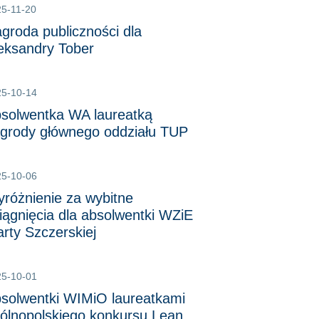
5-11-20
groda publiczności dla
eksandry Tober
25-10-14
solwentka WA laureatką
grody głównego oddziału TUP
25-10-06
różnienie za wybitne
iągnięcia dla absolwentki WZiE
rty Szczerskiej
25-10-01
solwentki WIMiO laureatkami
ólnopolskiego konkursu Lean