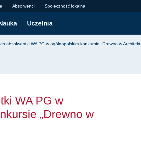
WA PG w ogólnopolski
je
Absolwenci
Społeczność lokalna
Nauka
Uczelnia
yjna
es absolwentki WA PG w ogólnopolskim konkursie „Drewno w Architekt
tki WA PG w
onkursie „Drewno w