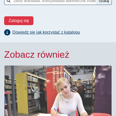
Szukaj
Otwiera
Zaloguj się
Dowiedz się jak korzystać z katalogu
Zobacz również