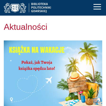
Biblioteka Politechn
Przejdź
Przejdź
Przejdź
do
do
do
menu
wyszukiwarki
treści
głównego
Aktualności
Przejdź do Książka na wakacje 2026