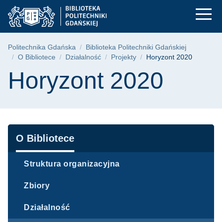
Horyzont 2020 | Pol
Przejdź
Przejdź
Przejdź
do
do
do
menu
wyszukiwarki
treści
głównego
Ścieżka nawigacyjna
Politechnika Gdańska
Biblioteka Politechniki Gdańskiej
O Bibliotece
Działalność
Projekty
Horyzont 2020
Treść strony
Horyzont 2020
Nawigacja
O Bibliotece
Struktura organizacyjna
Zbiory
Działalność