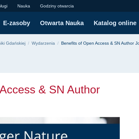
cess & SN Author Jou
ługi
Nauka
Godziny otwarcia
E-zasoby
Otwarta Nauka
Katalog online
yjna
niki Gdańskiej
Wydarzenia
Benefits of Open Access & SN Author J
 Access & SN Author