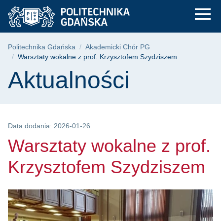
Warsztaty wokalne z
Przejdź
Przejdź
Przejdź
do
do
do
menu
wyszukiwarki
treści
głównego
Ścieżka nawigacyjna
Politechnika Gdańska
Akademicki Chór PG
Warsztaty wokalne z prof. Krzysztofem Szydziszem
Treść strony
Aktualności
Data dodania: 2026-01-26
Warsztaty wokalne z prof.
Krzysztofem Szydziszem