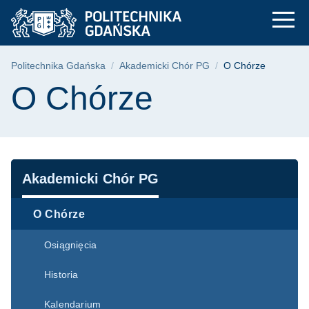
O Chórze | Politech
Przejdź
Przejdź
Przejdź
do
do
do
menu
wyszukiwarki
treści
głównego
Ścieżka nawigacyjna
Politechnika Gdańska
Akademicki Chór PG
O Chórze
Treść strony
O Chórze
Nawigacja
Akademicki Chór PG
O Chórze
Osiągnięcia
Historia
Kalendarium