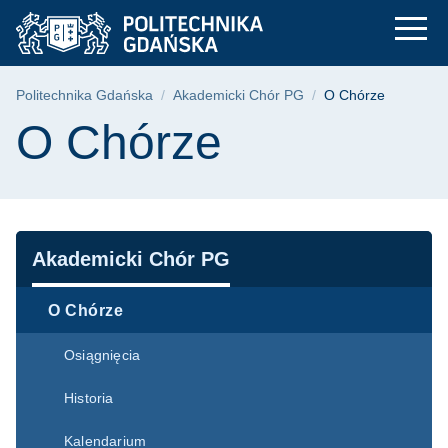
O Chórze | Politech
Przejdź
Przejdź
Przejdź
do
do
do
menu
wyszukiwarki
treści
głównego
Ścieżka nawigacyjna
Politechnika Gdańska
Akademicki Chór PG
O Chórze
Treść strony
O Chórze
Nawigacja
Akademicki Chór PG
O Chórze
Osiągnięcia
Historia
Kalendarium