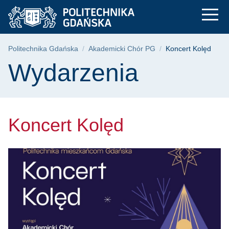
Koncert Kolęd | Poli
Przejdź
Przejdź
Przejdź
do
do
do
menu
wyszukiwarki
treści
głównego
Ścieżka nawigacyjna
Politechnika Gdańska
Akademicki Chór PG
Koncert Kolęd
Treść strony
Wydarzenia
Koncert Kolęd