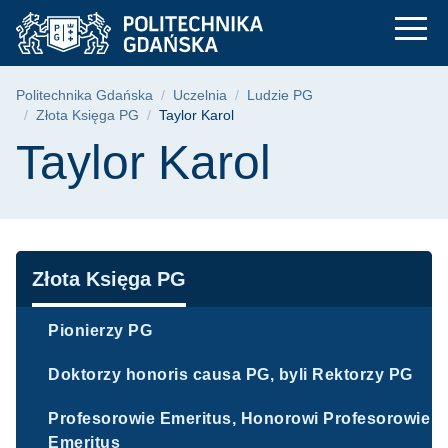
Taylor Karol | Polit
Przejdź
Przejdź
Przejdź
do
do
do
menu
wyszukiwarki
treści
głównego
Ścieżka nawigacyjna
Politechnika Gdańska
Uczelnia
Ludzie PG
Złota Księga PG
Taylor Karol
Treść strony
Taylor Karol
Nawigacja
Złota Księga PG
Pionierzy PG
Doktorzy honoris causa PG, byli Rektorzy PG
Profesorowie Emeritus, Honorowi Profesorowie
Emeritus