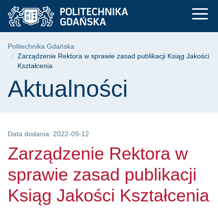
Zarządzenie Rektora 
Przejdź
Przejdź
Przejdź
do
do
do
menu
wyszukiwarki
treści
głównego
Ścieżka nawigacyjna
Politechnika Gdańska
Zarządzenie Rektora w sprawie zasad publikacji Ksiąg Jakości
Kształcenia
Treść strony
Aktualności
Data dodania: 2022-09-12
Zarządzenie Rektora w
sprawie zasad publikacji
Ksiąg Jakości Kształcenia