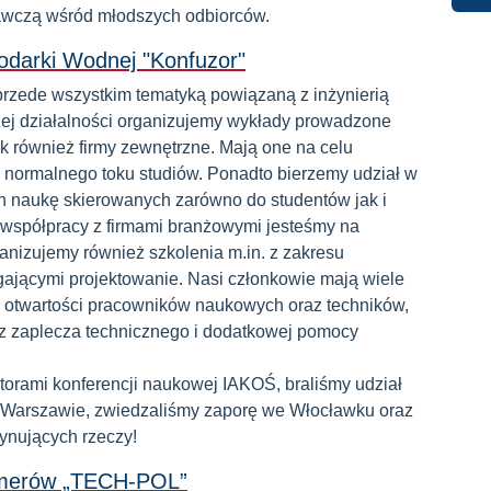
awczą wśród młodszych odbiorców.
podarki Wodnej "Konfuzor"
przede wszystkim tematyką powiązaną z inżynierią
ej działalności organizujemy wykłady prowadzone
k również firmy zewnętrzne. Mają one na celu
 normalnego toku studiów. Ponadto bierzemy udział w
h naukę skierowanych zarówno do studentów jak i
 współpracy z firmami branżowymi jesteśmy na
anizujemy również szkolenia m.in. z zakresu
jącymi projektowanie. Nasi członkowie mają wiele
i otwartości pracowników naukowych oraz techników,
z zaplecza technicznego i dodatkowej pomocy
orami konferencji naukowej IAKOŚ, braliśmy udział
Warszawie, zwiedzaliśmy zaporę we Włocławku oraz
cynujących rzeczy!
limerów „TECH-POL”