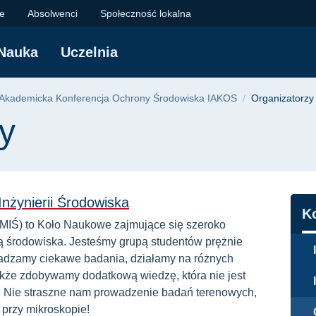
technika Gdańska
je
Absolwenci
Społeczność lokalna
Nauka
Uczelnia
yjna
a Akademicka Konferencja Ochrony Środowiska IAKOS
Organizatorzy
y
nżynierii Środowiska
N
K
 (MIŚ) to Koło Naukowe zajmujące się szeroko
ią środowiska. Jesteśmy grupą studentów prężnie
wadzamy ciekawe badania, działamy na różnych
akże zdobywamy dodatkową wiedzę, która nie jest
". Nie straszne nam prowadzenie badań terenowych,
 przy mikroskopie!