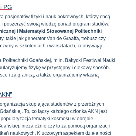
ki PG
 pasjonatów fizyki i nauk pokrewnych, którzy chcą
e i poszerzyć swoją wiedzę ponad program studiów.
nicznej i Matematyki Stosowanej
Politechniki
, takie jak generator Van de Graaffa, trebusz czy
tniczymy w szkoleniach i warsztatach, zdobywając
olitechniki Gdańskiej, m.in. Bałtycki Festiwal Nauki
laryzujemy fizykę w przystępny i ciekawy sposób.
sce i za granicą, a także organizujemy własną
„AKN”
organizacja skupiająca studentów z przeróżnych
Gdańskiej. To, co łączy każdego członka AKN jest
 popularyzacja tematyki kosmosu w obrębie
Gdańskiej, niezależnie czy to za pomocą organizacji
potkań naukowych. Kluczowym aspektem działalności