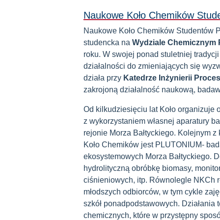
Naukowe Koło Chemików Studen
Naukowe Koło Chemików Studentów Poli
studencka na
Wydziale Chemicznym P
roku. W swojej ponad stuletniej tradyc
działalności do zmieniających się wy
działa przy
Katedrze Inżynierii Proce
zakrojoną działalność naukową, badaw
Od kilkudziesięciu lat Koło organizuj
z wykorzystaniem własnej aparatury b
rejonie Morza Bałtyckiego. Kolejnym 
Koło Chemików jest PLUTONIUM- bada
ekosystemowych Morza Bałtyckiego. Do
hydrolityczną obróbkę biomasy, monito
ciśnieniowych, itp. Równolegle NKCh r
młodszych odbiorców, w tym cykle zaję
szkół ponadpodstawowych. Działania t
chemicznych, które w przystępny sposób