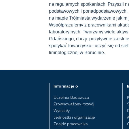
na regularnych spotkaniach. Przyszli n
podstawowych i ponadpodstawowych, a
na mapie Trójmiasta wydarzenie jakim j
Współpracujemy z pracownikami akade
laboratoryjnych. Tworzymy wiele aktyw
Gdańskiego, chcąc pozytywnie zaistni
spotykać towarzysko i uczyć się od si
limnologicznej w Borucinie.
Informacje o
I
Uczelnia Badawcza
Zrównoważony rozwój
S
Wydziały
D
Jednostki i organizacje
Znajdź pracownika