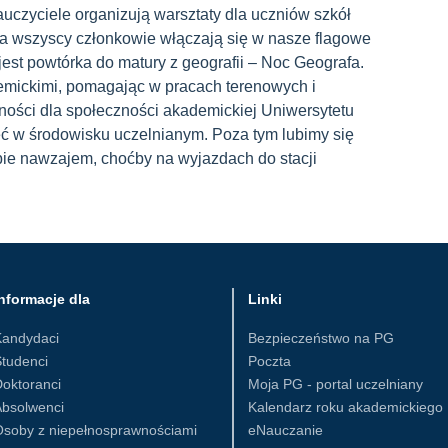
auczyciele organizują warsztaty dla uczniów szkół
 wszyscy członkowie włączają się w nasze flagowe
est powtórka do matury z geografii – Noc Geografa.
mickimi, pomagając w pracach terenowych i
ności dla społeczności akademickiej Uniwersytetu
eć w środowisku uczelnianym. Poza tym lubimy się
ebie nawzajem, choćby na wyjazdach do stacji
nformacje dla
Linki
Kandydaci
Bezpieczeństwo na PG
tudenci
Poczta
oktoranci
Moja PG - portal uczelniany
Absolwenci
Kalendarz roku akademickiego
Osoby z niepełnosprawnościami
eNauczanie