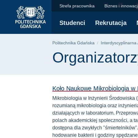
Organizatorzy | Poli
Przejdź
Przejdź
Przejdź
Strefa pracownika
Biznes i innowac
do
do
do
menu
wyszukiwarki
treści
Studenci
Rekrutacja
głównego
Ścieżka nawigac
Politechnika Gdańska
Interdyscyplinarn
Treść strony
Organizatorz
Koło Naukowe Mikrobiologia w I
Mikrobiologia w Inżynierii Środowiska
rozumianą mikrobiologia oraz inżynier
działających w laboratorium. Przepro
polach akademickiej społeczności, a t
dostępna dla zwykłych "śmiertelników
hodowanie bakterii i godziny spędzane