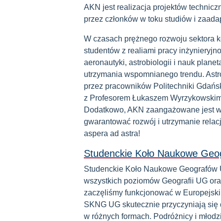
AKN jest realizacja projektów technic
przez członków w toku studiów i zaada
W czasach prężnego rozwoju sektora 
studentów z realiami pracy inżynieryj
aeronautyki, astrobiologii i nauk planet
utrzymania wspomnianego trendu. Astro
przez pracowników Politechniki Gdańs
z Profesorem Łukaszem Wyrzykowskim 
Dodatkowo, AKN zaangażowane jest w
gwarantować rozwój i utrzymanie relacj
aspera ad astra!
Studenckie Koło Naukowe Ge
Studenckie Koło Naukowe Geografów U
wszystkich poziomów Geografii UG ora
zaczęliśmy funkcjonować w Europejsk
SKNG UG skutecznie przyczyniają się 
w różnych formach. Podróżnicy i młod