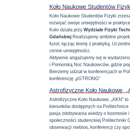
Koło Naukowe Studentów Fizy
Koło Naukowe Studentów Fizyki zrzesza
rozwijać swoje umiejętności w praktyc
Koło działa
przy
Wydziale
Fizyki Tech
Gdańskiej
Realizujemy ambitne projekty
fuzor, łącząc teorię z praktyką. Uczes
cenne umiejętności.
Aktywnie angażujemy się w wydarzenia P
i Pomorską Noc Naukowców, gdzie popu
Bierzemy udział w konferencjach w Pol
konferencję „pSTRONG”
Astrofizyczne Koło Naukowe, 
Astrofizyczne Koło Naukowe, „AKN” to 
kierunków dostępnych na Politechnice 
pasja zdobywania wiedzy o kosmosie i
społeczności studenckiej Politechniki 
obserwacji niebios, konferencji czy s