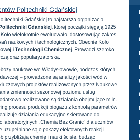
tów Politechniki Gdańskiej
techniki Gdańskiej to najstarsza organizacja
olitechniki Gdańskiej
, której początki sięgają 1925
ji Koło wielokrotnie ewoluowało, dostosowując zakres
zwań naukowych i technologicznych. Obecnie Koło
sowej i Technologii Chemicznej
. Prowadzi szeroko
czą oraz popularyzatorską.
e obozy naukowe we Władysławowie, podczas których-
adawczej – prowadzone są analizy jakości wód w
z kluczowych projektów realizowanych przez Naukowe
nia zmienności sezonowej poziomu usług
datkowo realizowane są działania obejmujące m.in.
ring procesu produkcji biogazu z kontrolą parametrów
ealizuje działania edukacyjne skierowane do
ć laboratoryjnych „Chemia Bez Granic” dla uczniów
e uzupełniane są o pokazy efektownych reakcji
 przybliżają chemię i nauki ścisłe, budząc