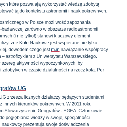
znych które pozwalają wykorzystać wiedzę zdobytą
ptować ją do kontekstu astronomii i nauk pokrewnych.
kosmicznego w Polsce możliwość zapoznania
no-badawczej zarówno w obszarze radioastronomii,
arnych (i nie tylko!) stanowi kluczowy element
fizyczne Koło Naukowe jest wspierane nie tylko
kiej, dowodem czego jest
m.in
nawiązanie współpracy
– astrofizykiem z Uniwersytetu Warszawskiego.
 szereg aktywności wypoczynkowych, by
i zdobytych w czasie działalności na rzecz koła. Per
ografów UG
G zrzesza licznych działaczy będących studentami
z innych kierunków pokrewnych. W 2011 roku
im Stowarzyszeniu Geografów - EGEA. Członkowie
do pogłębiania wiedzy w swojej specjalności
zi naukowcy prezentują swoje doświadczenia