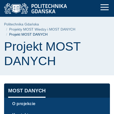
Projekt MOST DANYC
Przejdź
Przejdź
Przejdź
do
do
do
menu
wyszukiwarki
treści
głównego
Ścieżka nawigacyjna
Politechnika Gdańska
Projekty MOST Wiedzy i MOST DANYCH
Projekt MOST DANYCH
Treść strony
Projekt MOST
DANYCH
Nawigacja
MOST DANYCH
O projekcie