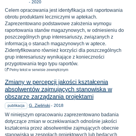
Rok
-
2020
Celem opracowania jest identyfikacja roli raportowania
obrotu produktami leczniczymi w aptekach.
Zaprezentowano podstawowe założenia wymogu
raportowania stanów magazynowych, w odniesieniu do
poszczególnych grup interesariuszy, związanych z
informacją o stanach magazynowych w aptece.
Zidentyfikowano również korzyści dla poszczególnych
grup interesariuszy wynikające z konieczności
przygotowania tego typu raportów.
do pobrania
Pełny tekst
w serwisie zewnętrznym
Zmiany w percepcji jakości kształcenia
absolwentów zajmujących stanowiska w
obszarze zarządzania projektami
Rok
G. Zieliński
-
2018
publikacja
W niniejszym opracowaniu zaprezentowano badania
dotyczące zmian w oczekiwaniach odnośnie jakości
kształcenia przez absolwentów zajmujących obecnie
stanowiska w zespołach projektowych lub będących