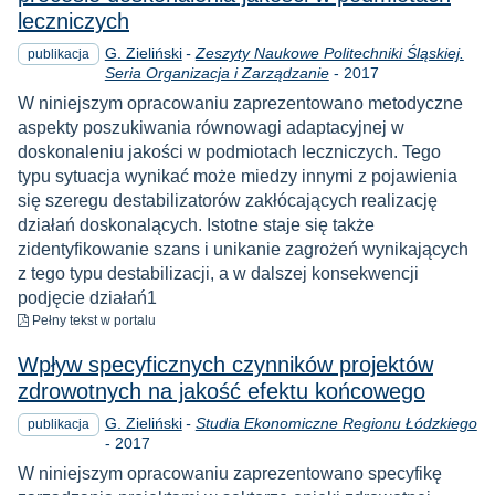
leczniczych
G. Zieliński
-
Zeszyty Naukowe Politechniki Śląskiej.
publikacja
Rok
Seria Organizacja i Zarządzanie
-
2017
W niniejszym opracowaniu zaprezentowano metodyczne
aspekty poszukiwania równowagi adaptacyjnej w
doskonaleniu jakości w podmiotach leczniczych. Tego
typu sytuacja wynikać może miedzy innymi z pojawienia
się szeregu destabilizatorów zakłócających realizację
działań doskonalących. Istotne staje się także
zidentyfikowanie szans i unikanie zagrożeń wynikających
z tego typu destabilizacji, a w dalszej konsekwencji
podjęcie działań1
do pobrania
Pełny tekst
w portalu
Wpływ specyficznych czynników projektów
zdrowotnych na jakość efektu końcowego
G. Zieliński
-
Studia Ekonomiczne Regionu Łódzkiego
publikacja
Rok
-
2017
W niniejszym opracowaniu zaprezentowano specyfikę