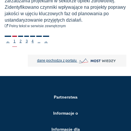
zarzadzania projektami w sektorze opieki zdrowotnej.
Zidentyfikowano czynniki wpływające na projekty poprawy
jakości w ujęciu kluczowych faz od planowania po
ustandaryzowanie przyjętych działań.
do pobrania
Pełny tekst
w serwisie zewnętrznym
Stronicowanie
←
1
2
3
4
...
→
MOST Wiedzy otwiera się w nowej
dane pochodzą z portalu
Partnerstwa
Informacje o
Informacje dla