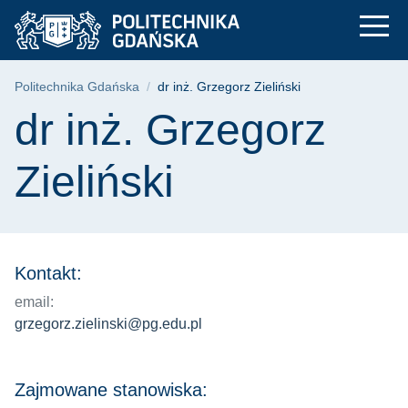
dr inż. Grzegorz Ziel
Przejdź
Przejdź
Przejdź
do
do
do
menu
wyszukiwarki
treści
głównego
Ścieżka nawigacyjna
Politechnika Gdańska
dr inż. Grzegorz Zieliński
Treść strony
dr inż. Grzegorz
Zieliński
Kontakt:
email:
grzegorz.zielinski@pg.edu.pl
Zajmowane stanowiska: