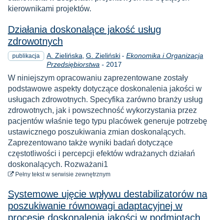
kierownikami projektów.
Działania doskonalące jakość usług
zdrowotnych
A. Zielińska
G. Zieliński
-
Ekonomika i Organizacja
publikacja
Rok
Przedsiębiorstwa
-
2017
W niniejszym opracowaniu zaprezentowane zostały
podstawowe aspekty dotyczące doskonalenia jakości w
usługach zdrowotnych. Specyfika zarówno branży usług
zdrowotnych, jak i powszechność wykorzystania przez
pacjentów właśnie tego typu placówek generuje potrzebę
ustawicznego poszukiwania zmian doskonalących.
Zaprezentowano także wyniki badań dotyczące
częstotliwości i percepcji efektów wdrażanych działań
doskonalących. Rozważani1
do pobrania
Pełny tekst
w serwisie zewnętrznym
Systemowe ujęcie wpływu destabilizatorów na
poszukiwanie równowagi adaptacyjnej w
procesie doskonalenia jakości w podmiotach