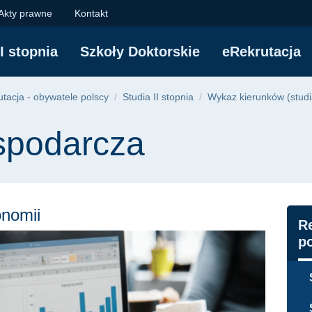
Gospodarcza (II stopn
Akty prawne
Kontakt
II stopnia
Szkoły Doktorskie
eRekrutacja
yjna
tacja - obywatele polscy
Studia II stopnia
Wykaz kierunków (studia
spodarcza
onomii
N
Re
p