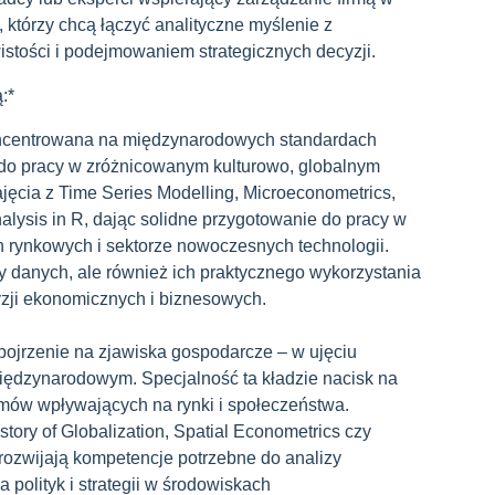
, którzy chcą łączyć analityczne myślenie z
stości i podejmowaniem strategicznych decyzji.
:*
oncentrowana na międzynarodowych standardach
 do pracy w zróżnicowanym kulturowo, globalnym
jęcia z Time Series Modelling, Microeconometrics,
alysis in R, dając solidne przygotowanie do pracy w
h rynkowych i sektorze nowoczesnych technologii.
zy danych, ale również ich praktycznego wykorzystania
zji ekonomicznych i biznesowych.
pojrzenie na zjawiska gospodarcze – w ujęciu
międzynarodowym. Specjalność ta kładzie nacisk na
mów wpływających na rynki i społeczeństwa.
tory of Globalization, Spatial Econometrics czy
 rozwijają kompetencje potrzebne do analizy
 polityk i strategii w środowiskach