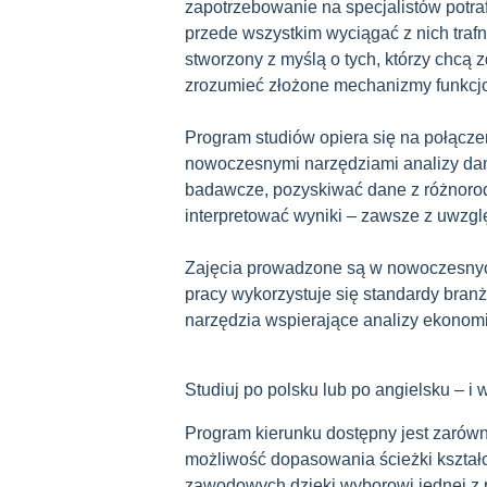
zapotrzebowanie na specjalistów potraf
przede wszystkim wyciągać z nich traf
stworzony z myślą o tych, którzy chcą 
zrozumieć złożone mechanizmy funkcj
Program studiów opiera się na połąc
nowoczesnymi narzędziami analizy dan
badawcze, pozyskiwać dane z różnorodn
interpretować wyniki – zawsze z uwzg
Zajęcia prowadzone są w nowoczesnyc
pracy wykorzystuje się standardy bran
narzędzia wspierające analizy ekonomi
Studiuj po polsku lub po angielsku – i
Program kierunku dostępny jest zarówno
możliwość dopasowania ścieżki kształ
zawodowych dzięki wyborowi jednej z p