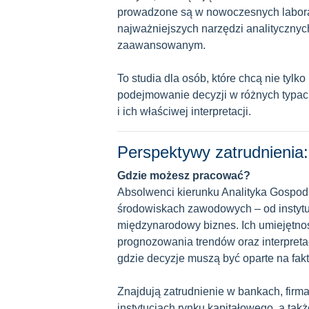
prowadzone są w nowoczesnych labora
najważniejszych narzędzi analitycznych
zaawansowanym.
To studia dla osób, które chcą nie tyl
podejmowanie decyzji w różnych typach
i ich właściwej interpretacji.
Perspektywy zatrudnienia:
Gdzie możesz pracować?
Absolwenci kierunku Analityka Gospo
środowiskach zawodowych – od instytuc
międzynarodowy biznes. Ich umiejętnoś
prognozowania trendów oraz interpreta
gdzie decyzje muszą być oparte na fakt
Znajdują zatrudnienie w bankach, fir
instytucjach rynku kapitałowego, a tak