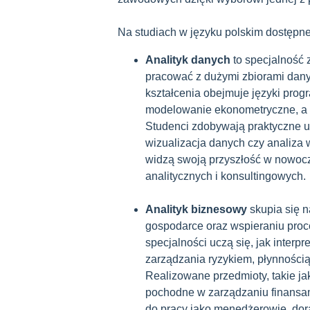
Na studiach w języku polskim dostępne
Analityk danych
to specjalność 
pracować z dużymi zbiorami dan
kształcenia obejmuje języki prog
modelowanie ekonometryczne, a 
Studenci zdobywają praktyczne u
wizualizacja danych czy analiza 
widzą swoją przyszłość w nowocz
analitycznych i konsultingowych.
Analityk biznesowy
skupia się n
gospodarce oraz wspieraniu proc
specjalności uczą się, jak inter
zarządzania ryzykiem, płynności
Realizowane przedmioty, takie ja
pochodne w zarządzaniu finansa
do pracy jako menedżerowie, dora