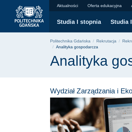
Kierunek: Analityka 
Przejdź
Przejdź
Przejdź
Aktualności
Oferta edukacyjna
do
do
do
menu
wyszukiwarki
treści
Studia I stopnia
Studia 
głównego
Ścieżka nawigac
Politechnika Gdańska
Rekrutacja
Rekru
Analityka gospodarcza
Treść strony
Analityka go
Wydział Zarządzania i Ek