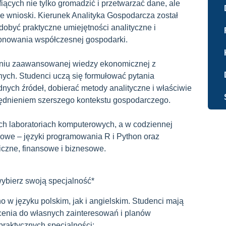
iących nie tylko gromadzić i przetwarzać dane, ale
ne wnioski. Kierunek Analityka Gospodarcza został
zdobyć praktyczne umiejętności analityczne i
onowania współczesnej gospodarki.
zeniu zaawansowanej wiedzy ekonomicznej z
ych. Studenci uczą się formułować pytania
ych źródeł, dobierać metody analityczne i właściwie
lędnieniem szerszego kontekstu gospodarczego.
h laboratoriach komputerowych, a w codziennej
żowe – języki programowania R i Python oraz
czne, finansowe i biznesowe.
 wybierz swoją specjalność*
 w języku polskim, jak i angielskim. Studenci mają
cenia do własnych zainteresowań i planów
raktycznych specjalności: