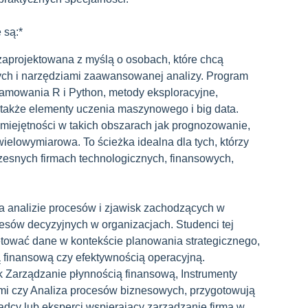
 są:*
zaprojektowana z myślą o osobach, które chcą
ych i narzędziami zaawansowanej analizy. Program
ramowania R i Python, metody eksploracyjne,
także elementy uczenia maszynowego i big data.
miejętności w takich obszarach jak prognozowanie,
wielowymiarowa. To ścieżka idealna dla tych, którzy
esnych firmach technologicznych, finansowych,
a analizie procesów i zjawisk zachodzących w
esów decyzyjnych w organizacjach. Studenci tej
pretować dane w kontekście planowania strategicznego,
ą finansową czy efektywnością operacyjną.
k Zarządzanie płynnością finansową, Instrumenty
mi czy Analiza procesów biznesowych, przygotowują
dcy lub eksperci wspierający zarządzanie firmą w