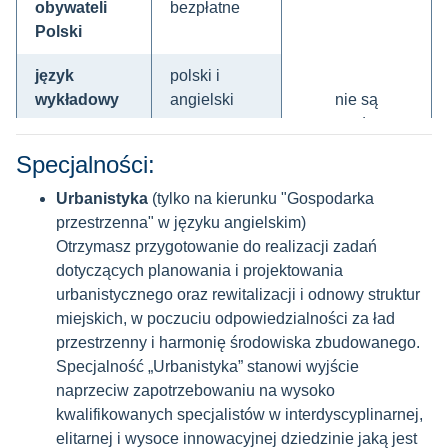
obywateli
bezpłatne
Polski
język
polski i
wykładowy
angielski
nie są
prowadzone
termin
Specjalności:
rekrutacji
nabór
dla
na semestr
Urbanistyka
(tylko na kierunku "Gospodarka
obywateli
letni
przestrzenna" w języku angielskim)
Polski
Otrzymasz przygotowanie do realizacji zadań
dotyczących planowania i projektowania
brane pod uwagę przy rekrutacji:
urbanistycznego oraz rewitalizacji i odnowy struktur
miejskich, w poczuciu odpowiedzialności za ład
kryterium pokrewieństwa
przestrzenny i harmonię środowiska zbudowanego.
średnia ważona ocen ze studiów
Specjalność „Urbanistyka” stanowi wyjście
ocena na dyplomie
naprzeciw zapotrzebowaniu na wysoko
kwalifikowanych specjalistów w interdyscyplinarnej,
elitarnej i wysoce innowacyjnej dziedzinie jaką jest