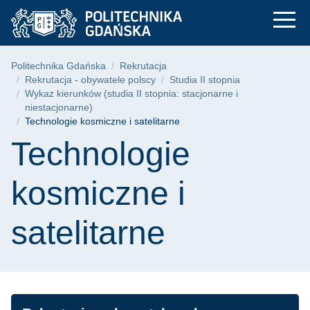
Kierunek: Technologie
Przejdź
Przejdź
Przejdź
do
do
do
menu
wyszukiwarki
treści
głównego
Ścieżka nawigacyjna
Politechnika Gdańska
Rekrutacja
Rekrutacja - obywatele polscy
Studia II stopnia
Wykaz kierunków (studia II stopnia: stacjonarne i
niestacjonarne)
Technologie kosmiczne i satelitarne
Treść strony
Technologie
kosmiczne i
satelitarne