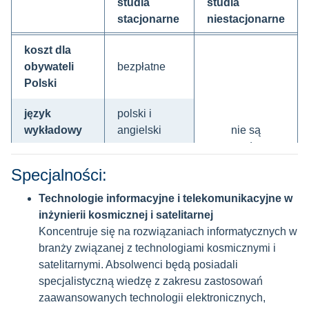
studia
studia
stacjonarne
niestacjonarne
koszt dla
obywateli
bezpłatne
Polski
język
polski i
wykładowy
angielski
nie są
prowadzone
termin
Specjalności:
rekrutacji
nabór
dla
na semestr
Technologie informacyjne i telekomunikacyjne w
obywateli
letni
inżynierii kosmicznej i satelitarnej
Polski
Koncentruje się na rozwiązaniach informatycznych w
branży związanej z technologiami kosmicznymi i
brane pod uwagę przy rekrutacji:
satelitarnymi. Absolwenci będą posiadali
specjalistyczną wiedzę z zakresu zastosowań
kryterium pokrewieństwa
zaawansowanych technologii elektronicznych,
średnia ważona ocen ze studiów