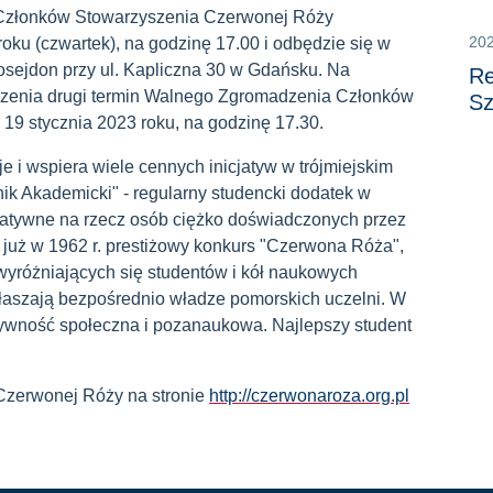
 Członków Stowarzyszenia Czerwonej Róży
20
oku (czwartek), na godzinę 17.00 i odbędzie się w
osejdon przy ul. Kapliczna 30 w Gdańsku. Na
Re
yszenia drugi termin Walnego Zgromadzenia Członków
Sz
19 stycznia 2023 roku, na godzinę 17.30.
 i wspiera wiele cennych inicjatyw w trójmiejskim
ik Akademicki" - regularny studencki dodatek w
ytatywne na rzecz osób ciężko doświadczonych przez
y już w 1962 r. prestiżowy konkurs "Czerwona Róża",
 wyróżniających się studentów i kół naukowych
łaszają bezpośrednio władze pomorskich uczelni. W
ktywność społeczna i pozanaukowa. Najlepszy student
 Czerwonej Róży na stronie
http://czerwonaroza.org.pl