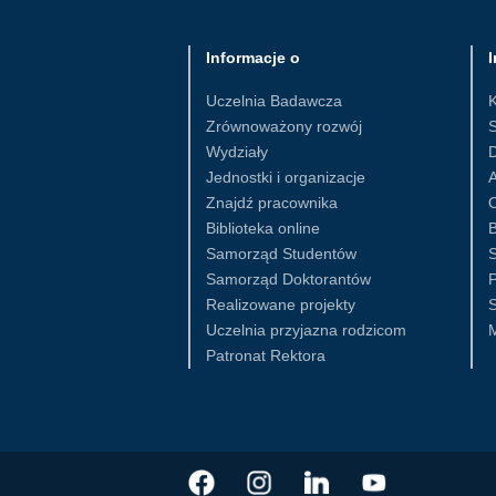
Informacje o
I
Uczelnia Badawcza
Zrównoważony rozwój
S
Wydziały
D
Jednostki i organizacje
Znajdź pracownika
Biblioteka online
B
Samorząd Studentów
S
Samorząd Doktorantów
Realizowane projekty
S
Uczelnia przyjazna rodzicom
Patronat Rektora