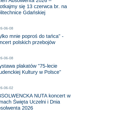
ień Absolwenta 2026 –
otkajmy się 13 czerwca br. na
litechnice Gdańskiej
26-06-08
ylko mnie poproś do tańca" -
ncert polskich przebojów
26-06-08
stawa plakatów "75-lecie
udenckiej Kultury w Polsce"
26-06-02
BSOLWENCKA NUTA koncert w
mach Święta Uczelni i Dnia
solwenta 2026