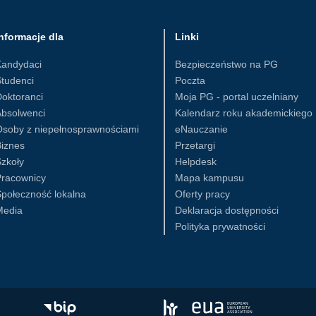
nformacje dla
Linki
Kandydaci
Bezpieczeństwo na PG
tudenci
Poczta
oktoranci
Moja PG - portal uczelniany
Absolwenci
Kalendarz roku akademickiego
Osoby z niepełnosprawnościami
eNauczanie
iznes
Przetargi
zkoły
Helpdesk
Pracownicy
Mapa kampusu
połeczność lokalna
Oferty pracy
Media
Deklaracja dostępności
Polityka prywatności