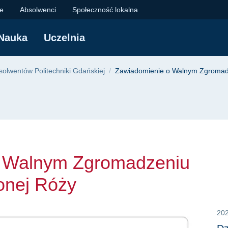
lnym Zgromadzeniu C
je
Absolwenci
Społeczność lokalna
Nauka
Uczelnia
yjna
olwentów Politechniki Gdańskiej
Zawiadomienie o Walnym Zgromad
o Walnym Zgromadzeniu
onej Róży
20