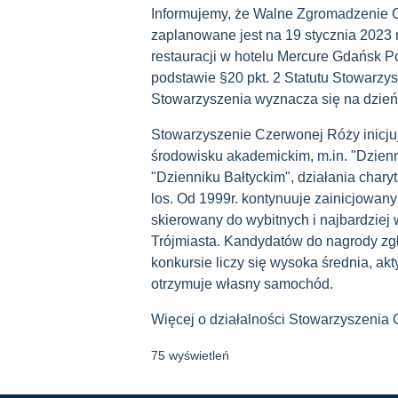
Informujemy, że Walne Zgromadzenie
zaplanowane jest na 19 stycznia 2023 r
restauracji w hotelu Mercure Gdańsk P
podstawie §20 pkt. 2 Statutu Stowarz
Stowarzyszenia wyznacza się na dzień 
Stowarzyszenie Czerwonej Róży inicjuje
środowisku akademickim, m.in. "Dzienn
"Dzienniku Bałtyckim", działania char
los. Od 1999r. kontynuuje zainicjowan
skierowany do wybitnych i najbardziej
Trójmiasta. Kandydatów do nagrody zg
konkursie liczy się wysoka średnia, a
otrzymuje własny samochód.
Więcej o działalności Stowarzyszenia
75 wyświetleń