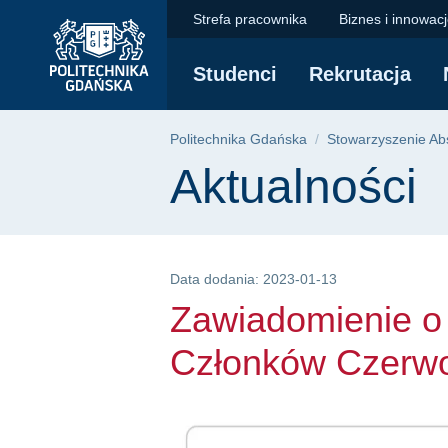
Zawiadomienie o Wa
Przejdź
Przejdź
Przejdź
Strefa pracownika
Biznes i innowac
do
do
do
menu
wyszukiwarki
treści
Studenci
Rekrutacja
głównego
Ścieżka nawigac
Politechnika Gdańska
Stowarzyszenie Abs
Treść strony
Aktualności
Data dodania: 2023-01-13
Zawiadomienie 
Członków Czerw