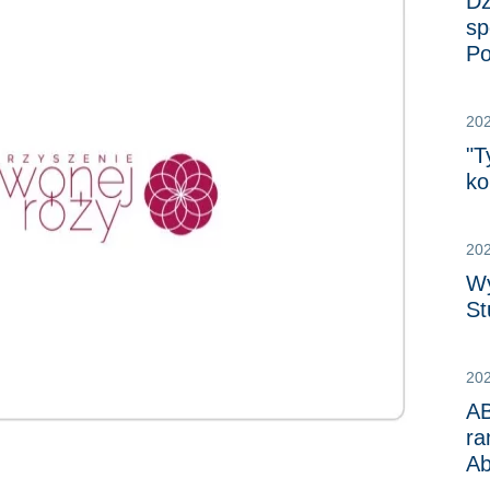
Dz
sp
Po
20
"T
ko
20
Wy
St
20
A
ra
Ab