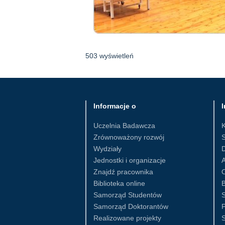
503 wyświetleń
Informacje o
I
Uczelnia Badawcza
Zrównoważony rozwój
S
Wydziały
D
Jednostki i organizacje
Znajdź pracownika
Biblioteka online
B
Samorząd Studentów
S
Samorząd Doktorantów
Realizowane projekty
S