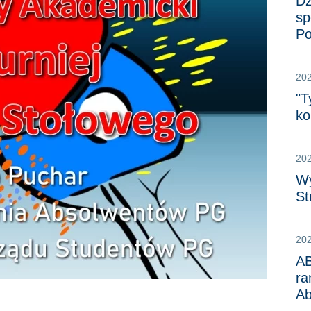
Dz
sp
Po
20
"T
ko
20
Wy
St
20
A
ra
Ab