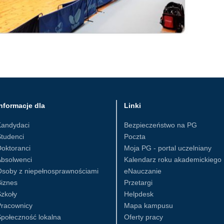
nformacje dla
Linki
Kandydaci
Bezpieczeństwo na PG
tudenci
Poczta
oktoranci
Moja PG - portal uczelniany
Absolwenci
Kalendarz roku akademickiego
Osoby z niepełnosprawnościami
eNauczanie
iznes
Przetargi
zkoły
Helpdesk
Pracownicy
Mapa kampusu
połeczność lokalna
Oferty pracy