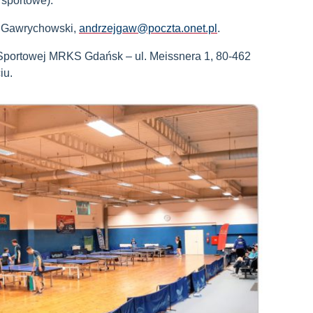
je sportowe).
ej Gawrychowski,
andrzejgaw@poczta.onet.pl
.
Sportowej MRKS Gdańsk – ul. Meissnera 1, 80-462
iu.