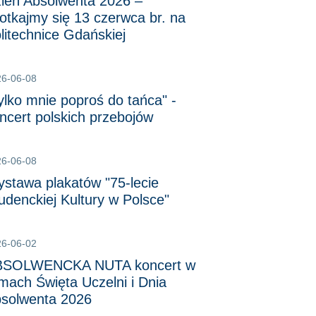
ień Absolwenta 2026 –
otkajmy się 13 czerwca br. na
litechnice Gdańskiej
26-06-08
ylko mnie poproś do tańca" -
ncert polskich przebojów
26-06-08
stawa plakatów "75-lecie
udenckiej Kultury w Polsce"
26-06-02
BSOLWENCKA NUTA koncert w
mach Święta Uczelni i Dnia
solwenta 2026