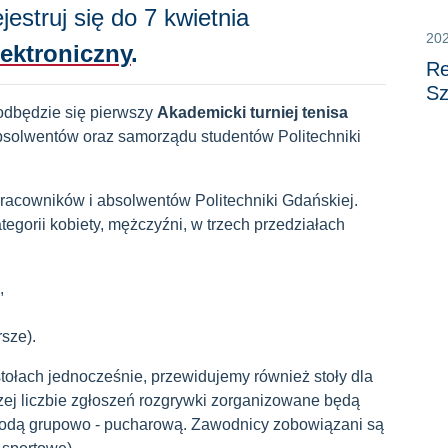
estruj się do 7 kwietnia
20
lektroniczny
.
Re
Sz
odbędzie się pierwszy
Akademicki turniej tenisa
bsolwentów oraz samorządu studentów Politechniki
pracowników i absolwentów Politechniki Gdańskiej.
tegorii kobiety, mężczyźni, w trzech przedziałach
,
rsze).
tołach jednocześnie, przewidujemy również stoły dla
ej liczbie zgłoszeń rozgrywki zorganizowane będą
todą grupowo - pucharową. Zawodnicy zobowiązani są