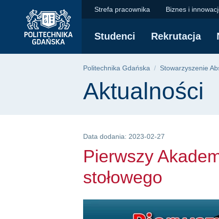
Pierwszy Akademicki 
Przejdź
Przejdź
Przejdź
Strefa pracownika
Biznes i innowac
do
do
do
menu
wyszukiwarki
treści
Studenci
Rekrutacja
głównego
Ścieżka nawigac
Politechnika Gdańska
Stowarzyszenie Abs
Treść strony
Aktualności
Data dodania: 2023-02-27
Pierwszy Akademic
stołowego