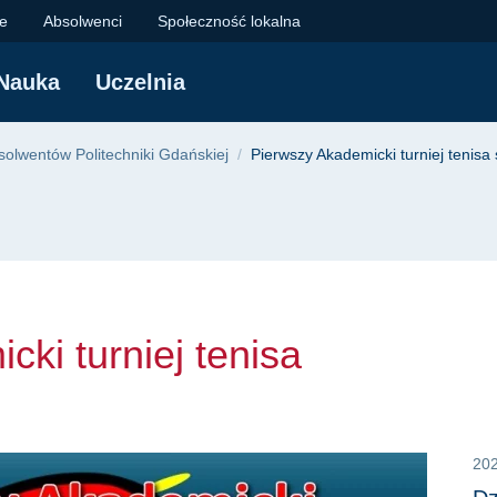
turniej tenisa stoło
je
Absolwenci
Społeczność lokalna
Nauka
Uczelnia
yjna
olwentów Politechniki Gdańskiej
Pierwszy Akademicki turniej tenisa
ki turniej tenisa
20