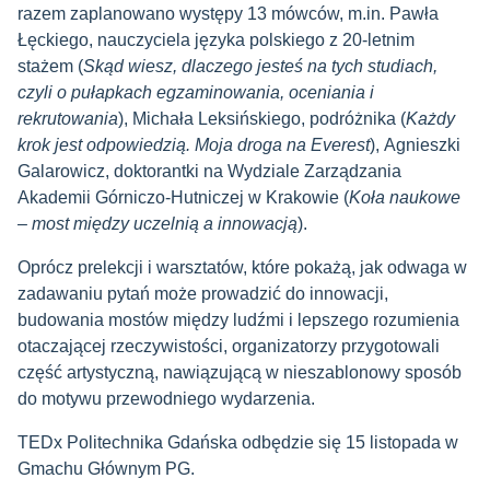
razem zaplanowano występy 13 mówców, m.in. Pawła
Łęckiego, nauczyciela języka polskiego z 20-letnim
stażem (
Skąd wiesz, dlaczego jesteś na tych studiach,
czyli o pułapkach egzaminowania, oceniania i
rekrutowania
), Michała Leksińskiego, podróżnika (
Każdy
krok jest odpowiedzią. Moja droga na Everest
), Agnieszki
Galarowicz, doktorantki na Wydziale Zarządzania
Akademii Górniczo-Hutniczej w Krakowie (
Koła naukowe
– most między uczelnią a innowacją
).
Oprócz prelekcji i warsztatów, które pokażą, jak odwaga w
zadawaniu pytań może prowadzić do innowacji,
budowania mostów między ludźmi i lepszego rozumienia
otaczającej rzeczywistości, organizatorzy przygotowali
część artystyczną, nawiązującą w nieszablonowy sposób
do motywu przewodniego wydarzenia.
TEDx Politechnika Gdańska odbędzie się 15 listopada w
Gmachu Głównym PG.