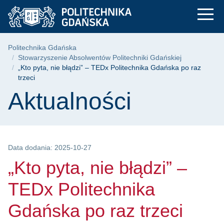
„Kto pyta, nie błądz
Przejdź
Przejdź
Przejdź
do
do
do
menu
wyszukiwarki
treści
głównego
Ścieżka nawigacyjna
Politechnika Gdańska
Stowarzyszenie Absolwentów Politechniki Gdańskiej
„Kto pyta, nie błądzi” – TEDx Politechnika Gdańska po raz
trzeci
Treść strony
Aktualności
Data dodania: 2025-10-27
„Kto pyta, nie błądzi” –
TEDx Politechnika
Gdańska po raz trzeci