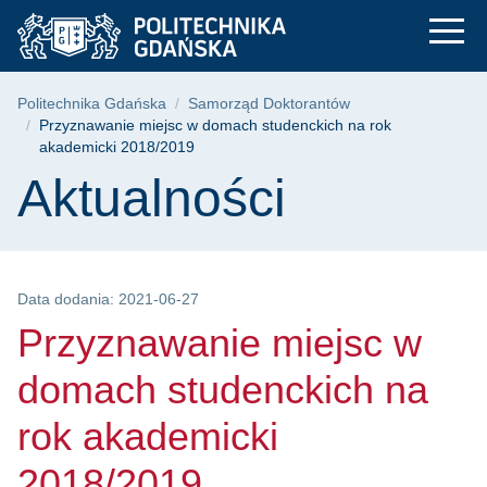
Przyznawanie miejsc
Przejdź
Przejdź
Przejdź
do
do
do
menu
wyszukiwarki
treści
głównego
Ścieżka nawigacyjna
Politechnika Gdańska
Samorząd Doktorantów
Przyznawanie miejsc w domach studenckich na rok
akademicki 2018/2019
Treść strony
Aktualności
Data dodania: 2021-06-27
Przyznawanie miejsc w
domach studenckich na
rok akademicki
2018/2019