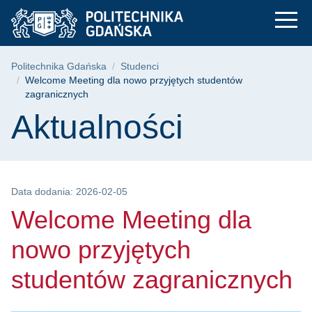
Welcome Meeting dla
Przejdź
Przejdź
Przejdź
do
do
do
menu
wyszukiwarki
treści
głównego
Ścieżka nawigacyjna
Politechnika Gdańska
Studenci
Welcome Meeting dla nowo przyjętych studentów
zagranicznych
Treść strony
Aktualności
Data dodania: 2026-02-05
Welcome Meeting dla
nowo przyjętych
studentów zagranicznych