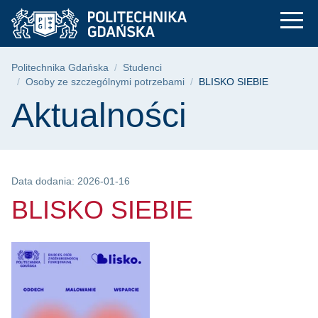
BLISKO SIEBIE | Pol
Przejdź
Przejdź
Przejdź
do
do
do
menu
wyszukiwarki
treści
głównego
Ścieżka nawigacyjna
Politechnika Gdańska
Studenci
Osoby ze szczególnymi potrzebami
BLISKO SIEBIE
Treść strony
Aktualności
Data dodania: 2026-01-16
BLISKO SIEBIE