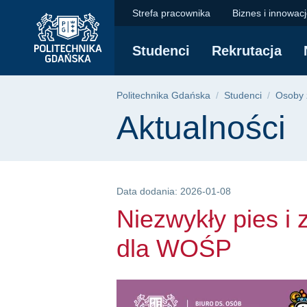
Niezwykły pies i zwy
Przejdź
Przejdź
Przejdź
Strefa pracownika
Biznes i innowac
do
do
do
menu
wyszukiwarki
treści
Studenci
Rekrutacja
głównego
Ścieżka nawigac
Politechnika Gdańska
Studenci
Osoby 
Treść strony
Aktualności
Data dodania: 2026-01-08
Niezwykły pies i 
dla WOŚP