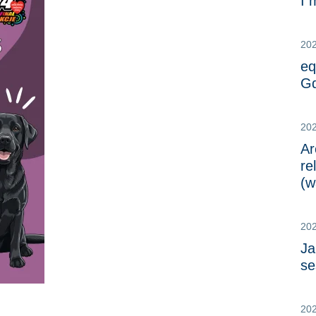
I 
20
eq
Gd
20
Ar
re
(w
20
Ja
se
20