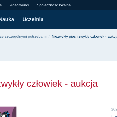
kły człowiek - aukcj
je
Absolwenci
Społeczność lokalna
Nauka
Uczelnia
yjna
ze szczególnymi potrzebami
Niezwykły pies i zwykły człowiek - auk
zwykły człowiek - aukcja
20