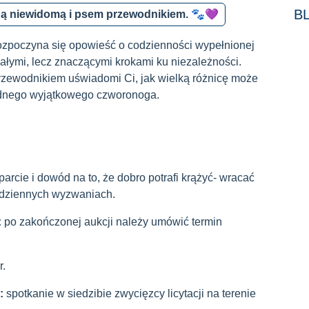
BL
obą niewidomą i psem przewodnikiem. 🐾💜
 rozpoczyna się opowieść o codzienności wypełnionej
łymi, lecz znaczącymi krokami ku niezależności.
rzewodnikiem uświadomi Ci, jak wielką różnicę może
ednego wyjątkowego czworonoga.
rcie i dowód na to, że dobro potrafi krążyć- wracać
codziennych wyzwaniach.
:
po zakończonej aukcji należy umówić termin
r.
i:
spotkanie w siedzibie zwycięzcy licytacji na terenie