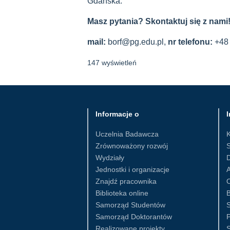
Gdańska.
Masz pytania? Skontaktuj się z nami
mail:
borf@pg.edu.pl,
nr telefonu:
+48 
147 wyświetleń
Informacje o
I
Uczelnia Badawcza
Zrównoważony rozwój
S
Wydziały
D
Jednostki i organizacje
Znajdź pracownika
Biblioteka online
B
Samorząd Studentów
S
Samorząd Doktorantów
Realizowane projekty
S