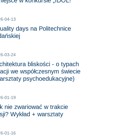
miejsce w konkursie „IDOL!”
26-04-13
uality days na Politechnice
ańskiej
26-03-24
chitektura bliskości - o typach
lacji we współczesnym świecie
arsztaty psychoedukacyjne)
26-01-19
k nie zwariować w trakcie
sji? Wykład + warsztaty
26-01-16