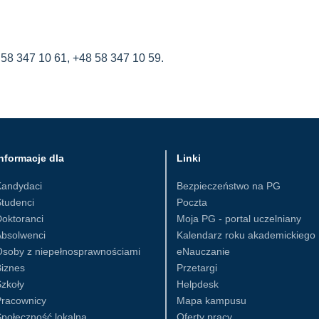
!
58 347 10 61, +48 58 347 10 59.
nformacje dla
Linki
Kandydaci
Bezpieczeństwo na PG
tudenci
Poczta
oktoranci
Moja PG - portal uczelniany
Absolwenci
Kalendarz roku akademickiego
Osoby z niepełnosprawnościami
eNauczanie
iznes
Przetargi
zkoły
Helpdesk
Pracownicy
Mapa kampusu
połeczność lokalna
Oferty pracy