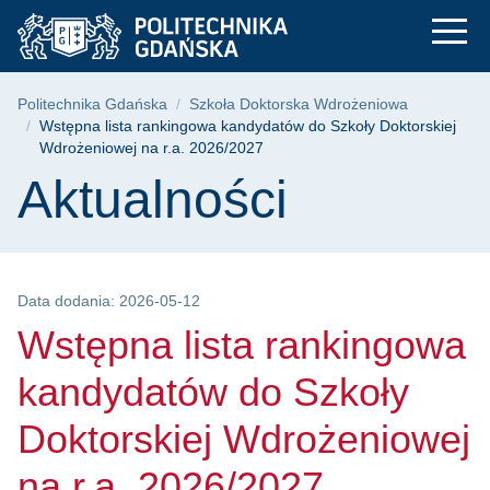
Wstępna lista ranki
Przejdź
Przejdź
Przejdź
do
do
do
menu
wyszukiwarki
treści
głównego
Ścieżka nawigacyjna
Politechnika Gdańska
Szkoła Doktorska Wdrożeniowa
Wstępna lista rankingowa kandydatów do Szkoły Doktorskiej
Wdrożeniowej na r.a. 2026/2027
Treść strony
Aktualności
Data dodania: 2026-05-12
Wstępna lista rankingowa
kandydatów do Szkoły
Doktorskiej Wdrożeniowej
na r.a. 2026/2027