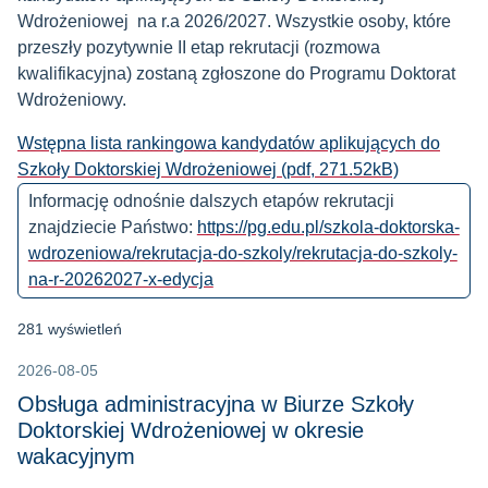
Wdrożeniowej na r.a 2026/2027. Wszystkie osoby, które
przeszły pozytywnie II etap rekrutacji (rozmowa
kwalifikacyjna) zostaną zgłoszone do Programu Doktorat
Wdrożeniowy.
Wstępna lista rankingowa kandydatów aplikujących do
Szkoły Doktorskiej Wdrożeniowej (pdf, 271.52kB)
Informację odnośnie dalszych etapów rekrutacji
znajdziecie Państwo:
https://pg.edu.pl/szkola-doktorska-
wdrozeniowa/rekrutacja-do-szkoly/rekrutacja-do-szkoly-
na-r-20262027-x-edycja
281 wyświetleń
2026-08-05
Obsługa administracyjna w Biurze Szkoły
Doktorskiej Wdrożeniowej w okresie
wakacyjnym