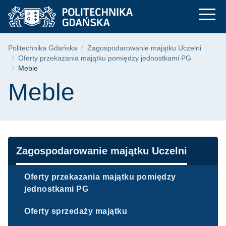
Meble | Politechnik
Przejdź
Przejdź
Przejdź
do
do
do
menu
wyszukiwarki
treści
głównego
Ścieżka nawigacyjna
Politechnika Gdańska
Zagospodarowanie majątku Uczelni
Oferty przekazania majątku pomiędzy jednostkami PG
Meble
Treść strony
Meble
Nawigacja
Zagospodarowanie majątku Uczelni
Oferty przekazania majątku pomiędzy
jednostkami PG
Oferty sprzedaży majątku