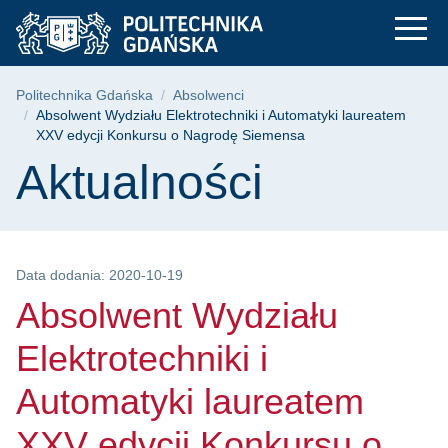
Absolwent Wydziału 
Przejdź
Przejdź
Przejdź
do
do
do
menu
wyszukiwarki
treści
głównego
Ścieżka nawigacyjna
Politechnika Gdańska
Absolwenci
Absolwent Wydziału Elektrotechniki i Automatyki laureatem
XXV edycji Konkursu o Nagrodę Siemensa
Treść strony
Aktualności
Data dodania: 2020-10-19
Absolwent Wydziału
Elektrotechniki i
Automatyki laureatem
XXV edycji Konkursu o