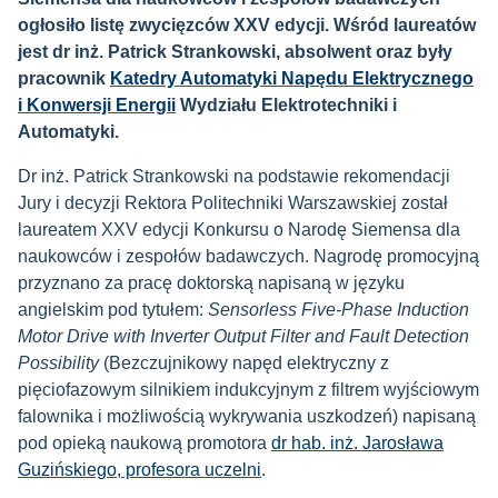
ogłosiło listę zwycięzców XXV edycji. Wśród laureatów
jest dr inż. Patrick Strankowski, absolwent oraz były
pracownik
Katedry Automatyki Napędu Elektrycznego
i Konwersji Energii
Wydziału Elektrotechniki i
Automatyki.
Dr inż. Patrick Strankowski na podstawie rekomendacji
Jury i decyzji Rektora Politechniki Warszawskiej został
laureatem XXV edycji Konkursu o Narodę Siemensa dla
naukowców i zespołów badawczych. Nagrodę promocyjną
przyznano za pracę doktorską napisaną w języku
angielskim pod tytułem:
Sensorless Five-Phase Induction
Motor Drive with Inverter Output Filter and Fault Detection
Possibility
(Bezczujnikowy napęd elektryczny z
pięciofazowym silnikiem indukcyjnym z filtrem wyjściowym
falownika i możliwością wykrywania uszkodzeń) napisaną
pod opieką naukową promotora
dr hab. inż. Jarosława
Guzińskiego, profesora uczelni
.