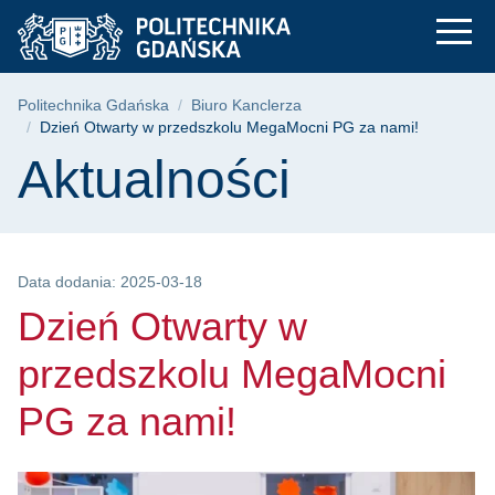
Dzień Otwarty w prz
Przejdź
Przejdź
Przejdź
do
do
do
menu
wyszukiwarki
treści
głównego
Ścieżka nawigacyjna
Politechnika Gdańska
Biuro Kanclerza
Dzień Otwarty w przedszkolu MegaMocni PG za nami!
Treść strony
Aktualności
Data dodania: 2025-03-18
Dzień Otwarty w
przedszkolu MegaMocni
PG za nami!