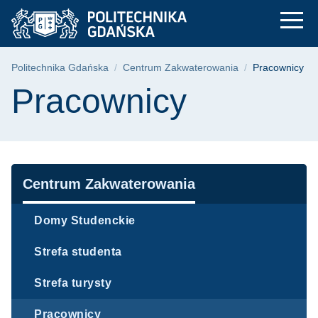
Pracownicy - Centru
Przejdź
Przejdź
Przejdź
do
do
do
menu
wyszukiwarki
treści
głównego
Ścieżka nawigacyjna
Politechnika Gdańska
Centrum Zakwaterowania
Pracownicy
Treść strony
Pracownicy
Nawigacja
Centrum Zakwaterowania
Domy Studenckie
Strefa studenta
Strefa turysty
Pracownicy