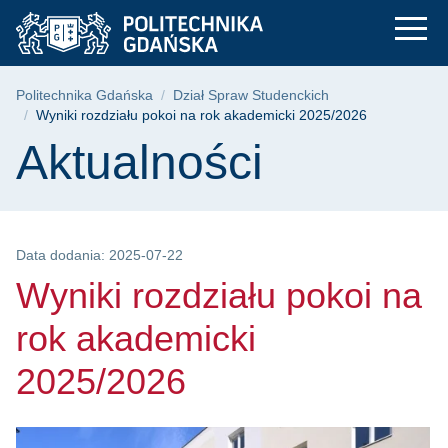
Wyniki rozdziału pok
Przejdź
Przejdź
Przejdź
do
do
do
menu
wyszukiwarki
treści
głównego
Ścieżka nawigacyjna
Politechnika Gdańska
Dział Spraw Studenckich
Wyniki rozdziału pokoi na rok akademicki 2025/2026
Treść strony
Aktualności
Data dodania: 2025-07-22
Wyniki rozdziału pokoi na
rok akademicki
2025/2026