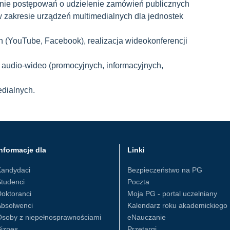
nie postępowań o udzielenie zamówień publicznych
zakresie urządzeń multimedialnych dla jednostek
ch (YouTube, Facebook), realizacja wideokonferencji
w audio-wideo (promocyjnych, informacyjnych,
edialnych.
nformacje dla
Linki
Kandydaci
Bezpieczeństwo na PG
tudenci
Poczta
oktoranci
Moja PG - portal uczelniany
Absolwenci
Kalendarz roku akademickiego
Osoby z niepełnosprawnościami
eNauczanie
iznes
Przetargi