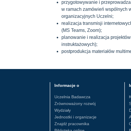
przygotowywanie i przeprowadza
w ramach zamówień wspólnych w 
organizacyjnych Uczelni;
realizacja transmisji internetowy
(MS Teams, Zoom);
planowanie i realizacja projektó
instruktażowych);
postprodukcja materiałów multim
Informacje o
I
Uczelnia Badawcza
Zrównoważony rozwój
S
Wydziały
D
Jednostki i organizacje
Znajdź pracownika
Biblioteka online
B