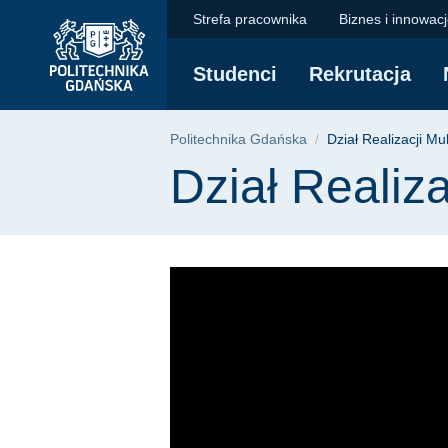
Dział Realizacji Mul
Przejdź
Przejdź
Przejdź
Strefa pracownika
Biznes i innowac
do
do
do
menu
wyszukiwarki
treści
Studenci
Rekrutacja
głównego
Ścieżka nawigac
Politechnika Gdańska
Dział Realizacji Mu
Treść strony
Dział Realiz