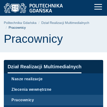
Pracownicy - Sekcja 
Przejdź
Przejdź
Przejdź
do
do
do
menu
wyszukiwarki
treści
głównego
Ścieżka nawigacyjna
Politechnika Gdańska
Dział Realizacji Multimedialnych
Pracownicy
Treść strony
Pracownicy
Nawigacja
Dział Realizacji Multimedialnych
Nasze realizacje
Zlecenia wewnętrzne
Pracownicy