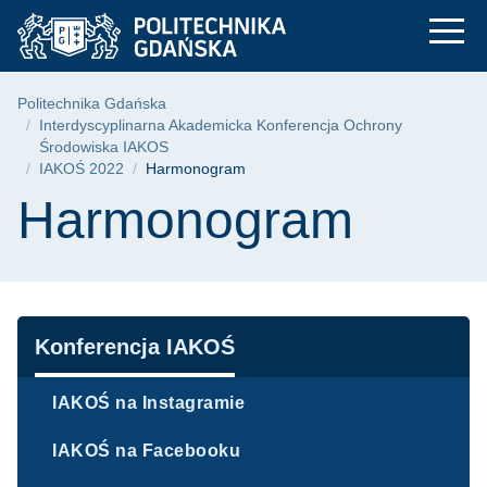
Harmonogram - IAKO
Przejdź
Przejdź
Przejdź
do
do
do
menu
wyszukiwarki
treści
głównego
Ścieżka nawigacyjna
Politechnika Gdańska
Interdyscyplinarna Akademicka Konferencja Ochrony
Środowiska IAKOS
IAKOŚ 2022
Harmonogram
Treść strony
Harmonogram
Nawigacja
Konferencja IAKOŚ
IAKOŚ na Instagramie
IAKOŚ na Facebooku