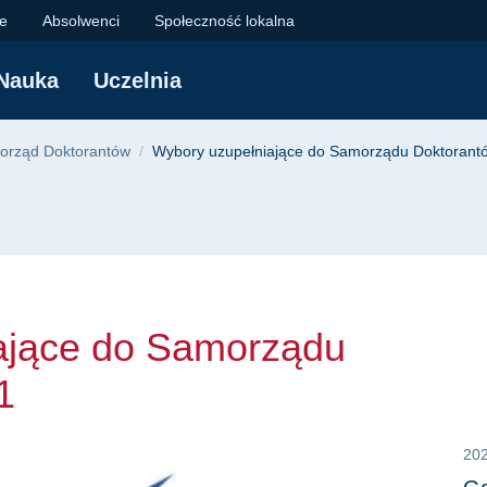
e do Samorządu Dokt
je
Absolwenci
Społeczność lokalna
Nauka
Uczelnia
yjna
orząd Doktorantów
Wybory uzupełniające do Samorządu Doktorant
ające do Samorządu
1
20