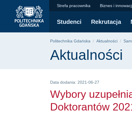
Wybory uzupełniając
Przejdź
Przejdź
Przejdź
Strefa pracownika
Biznes i innowac
do
do
do
menu
wyszukiwarki
treści
Studenci
Rekrutacja
głównego
Ścieżka nawigac
Politechnika Gdańska
Aktualności
Sam
Treść strony
Aktualności
Data dodania: 2021-06-27
Wybory uzupełni
Doktorantów 202