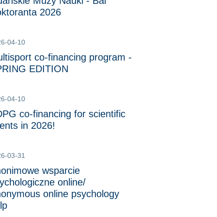
ańskie Muzy Nauki - Bal
ktoranta 2026
26-04-10
ltisport co-financing program -
PRING EDITION
26-04-10
PG co-financing for scientific
ents in 2026!
26-03-31
onimowe wsparcie
ychologiczne online/
onymous online psychology
lp