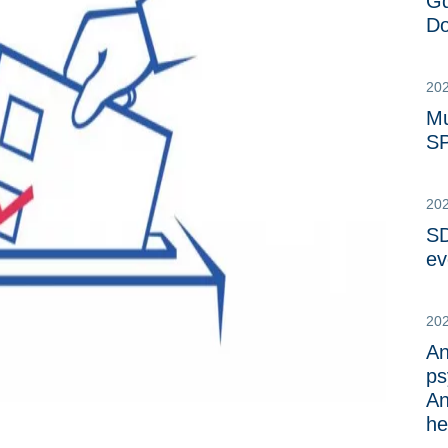
Gd
Do
20
Mu
S
20
SD
ev
20
An
ps
An
he