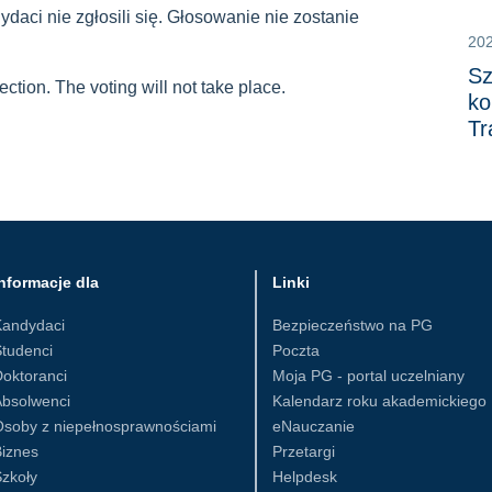
aci nie zgłosili się. Głosowanie nie zostanie
20
Sz
ection.
The voting will not take place.
ko
Tr
nformacje dla
Linki
Kandydaci
Bezpieczeństwo na PG
tudenci
Poczta
oktoranci
Moja PG - portal uczelniany
Absolwenci
Kalendarz roku akademickiego
Osoby z niepełnosprawnościami
eNauczanie
iznes
Przetargi
zkoły
Helpdesk